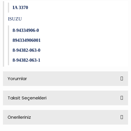
IA 3370
ISUZU
8-94334906-0
894334906001
8-94382-063-0
8-94382-063-1
Yorumlar
Taksit Seçenekleri
Bu ürüne ilk yorumu siz yapın!
Önerileriniz
Yorum Yaz