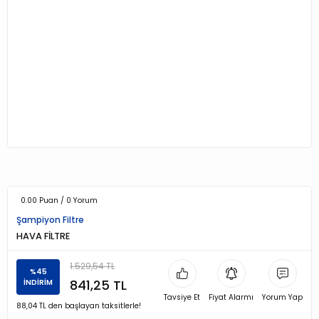
0.00 Puan / 0 Yorum
Şampiyon Filtre
HAVA FİLTRE
1.529,54 TL
%45
841,25 TL
İNDİRİM
Tavsiye Et
Fiyat Alarmı
Yorum Yap
88,04 TL den başlayan taksitlerle!