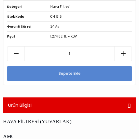
Kategori
Hava Filtresi
Stok Kodu
CH 1315
Garanti Süresi
24 Ay
Fiyat
1.274,62 TL + KDV
Sepete Ekle
Ürün Bilgisi
HAVA FİLTRESİ (YUVARLAK)
AMC