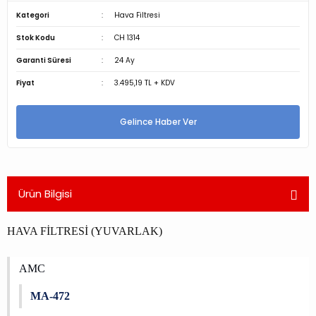
Kategori
Hava Filtresi
Stok Kodu
CH 1314
Garanti Süresi
24 Ay
Fiyat
3.495,19 TL + KDV
Gelince Haber Ver
Ürün Bilgisi
HAVA FİLTRESİ (YUVARLAK)
AMC
MA-472