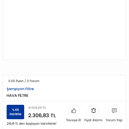
0.00 Puan / 0 Yorum
Şampiyon Filtre
HAVA FİLTRE
4.194,23 TL
%45
2.306,83 TL
İNDİRİM
Tavsiye Et
Fiyat Alarmı
Yorum Yap
241,41 TL den başlayan taksitlerle!