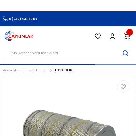
3.500 TL Ve Üzeri Alışverişlerinizde Kargo Ücretsiz !!!!!
0 (232) 433 43 80
Anasayfa
Hava Filtresi
HAVA FİLTRE