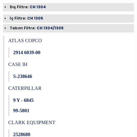
Dış Filtre:
CH 1304
İç Filtre:
CH 1305
Takım Filtre:
CH 1304/1305
ATLAS COPCO
2914 6039-00
CASE IH
S-238646
CATERPILLAR
9 Y - 6845
99-5801
CLARK EQUIPMENT
2528680