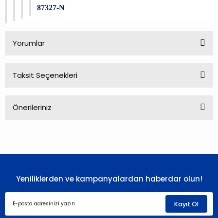
87327-N
Yorumlar
Taksit Seçenekleri
Bu ürüne ilk yorumu siz yapın!
Önerileriniz
Yorum Yaz
Bu ürünün fiyat bilgisi, resim, ürün açıklamalarında ve diğer
konularda yetersiz gördüğünüz noktaları öneri formunu
kullanarak tarafımıza iletebilirsiniz.
Görüş ve önerileriniz için teşekkür ederiz.
Yeniliklerden ve kampanyalardan haberdar olun!
Ürün resmi kalitesiz, bozuk veya görüntülenemiyor.
Ürün açıklamasında eksik bilgiler bulunuyor.
Kayıt Ol
Ürün bilgilerinde hatalar bulunuyor.