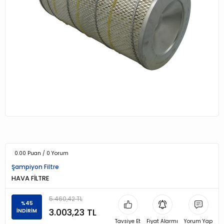
0.00 Puan / 0 Yorum
Şampiyon Filtre
HAVA FİLTRE
5.460,42 TL
%45
3.003,23 TL
İNDİRİM
Tavsiye Et
Fiyat Alarmı
Yorum Yap