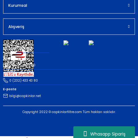
Kurumsal
Gönder
Alışveriş
Müşteri İletişim
Whatsapp
(535) 503 43 80
Telefon
0 (232) 433 43 80
E-posta
bilgi@capkinlar.net
Copyright 2022 © capkinlarfiltre.com Tüm hakları saklıdır.
Whasapp Sipariş