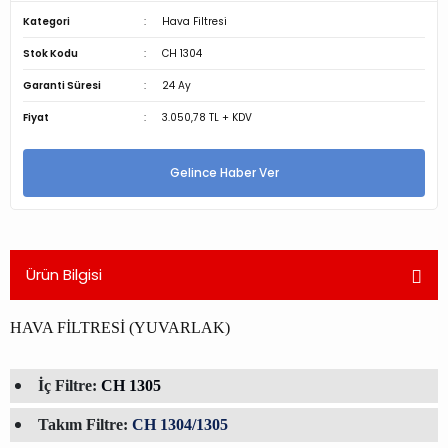
Kategori
Hava Filtresi
Stok Kodu
CH 1304
Garanti Süresi
24 Ay
Fiyat
3.050,78 TL + KDV
Gelince Haber Ver
Ürün Bilgisi
HAVA FİLTRESİ (YUVARLAK)
İç Filtre:
CH 1305
Takım Filtre:
CH 1304/1305