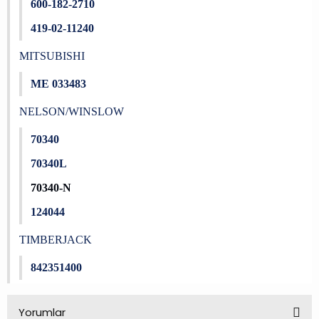
600-182-2710
419-02-11240
MITSUBISHI
ME 033483
NELSON/WINSLOW
70340
70340L
70340-N
124044
TIMBERJACK
842351400
Yorumlar