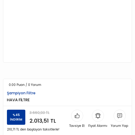
0.00 Puan / 0 Yorum
Şampiyon Filtre
HAVA FİLTRE
3.660,93 TL
%45
2.013,51 TL
İNDİRİM
Tavsiye Et
Fiyat Alarmı
Yorum Yap
210,71 TL den başlayan taksitlerle!