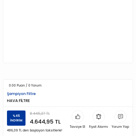
0.00 Puan / 0 Yorum
Şampiyon Filtre
HAVA FİLTRE
8.445,37 TL
%45
4.644,95 TL
İNDİRİM
Tavsiye Et
Fiyat Alarmı
Yorum Yap
486,09 TL den başlayan taksitlerle!