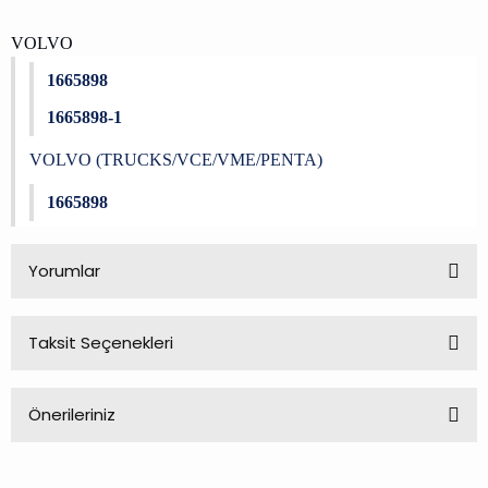
VOLVO
1665898
1665898-1
VOLVO (TRUCKS/VCE/VME/PENTA)
1665898
Yorumlar
Taksit Seçenekleri
Bu ürüne ilk yorumu siz yapın!
Önerileriniz
Yorum Yaz
Bu ürünün fiyat bilgisi, resim, ürün açıklamalarında ve diğer