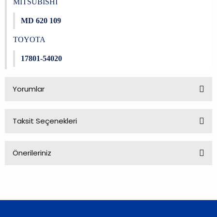
MITSUBISHI
MD 620 109
TOYOTA
17801-54020
Yorumlar
Taksit Seçenekleri
Bu ürüne ilk yorumu siz yapın!
Önerileriniz
Yorum Yaz
Bu ürünün fiyat bilgisi, resim, ürün açıklamalarında ve diğer
konularda yetersiz gördüğünüz noktaları öneri formunu
kullanarak tarafımıza iletebilirsiniz.
Görüş ve önerileriniz için teşekkür ederiz.