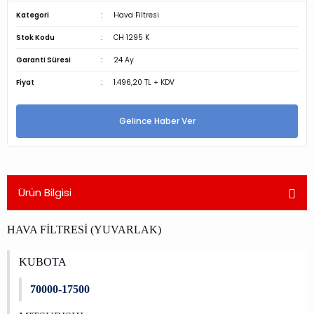
Kategori
Hava Filtresi
Stok Kodu
CH 1295 K
Garanti Süresi
24 Ay
Fiyat
1.496,20 TL + KDV
Gelince Haber Ver
Ürün Bilgisi
HAVA FİLTRESİ (YUVARLAK)
KUBOTA
70000-17500