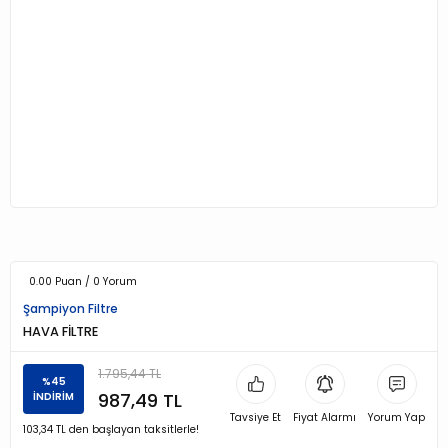
0.00 Puan / 0 Yorum
Şampiyon Filtre
HAVA FİLTRE
1.795,44 TL
%45
987,49 TL
İNDİRİM
Tavsiye Et
Fiyat Alarmı
Yorum Yap
103,34 TL den başlayan taksitlerle!