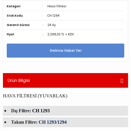
Kategori
Hava Filtresi
Stok Kodu
CH 1294
Garanti Süresi
24 Ay
Fiyat
2.288,03 TL + KDV
Gelince Haber Ver
Ürün Bilgisi
HAVA FİLTRESİ (YUVARLAK)
Dış Filtre:
CH 1293
Takım Filtre:
CH 1293/1294