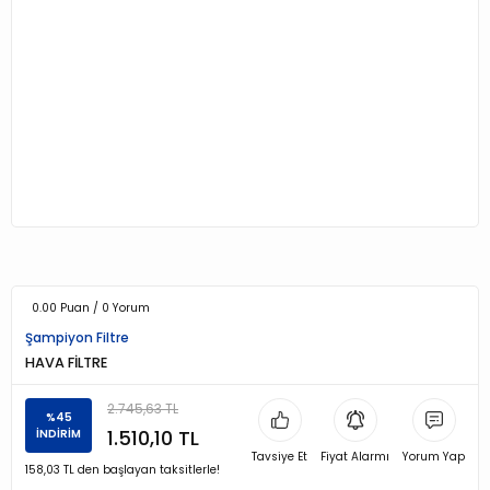
0.00 Puan / 0 Yorum
Şampiyon Filtre
HAVA FİLTRE
2.745,63 TL
%45
1.510,10 TL
İNDİRİM
Tavsiye Et
Fiyat Alarmı
Yorum Yap
158,03 TL den başlayan taksitlerle!