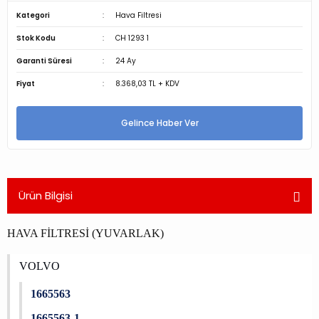
Kategori
Hava Filtresi
Stok Kodu
CH 1293 1
Garanti Süresi
24 Ay
Fiyat
8.368,03 TL + KDV
Gelince Haber Ver
Ürün Bilgisi
HAVA FİLTRESİ (YUVARLAK)
VOLVO
1665563
1665563-1