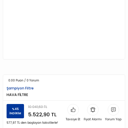
0.00 Puan / 0 Yorum
Şampiyon Filtre
HAVA FİLTRE
10.041,63 TL
%45
5.522,90 TL
İNDİRİM
Tavsiye Et
Fiyat Alarmı
Yorum Yap
577,97 TL den başlayan taksitlerle!