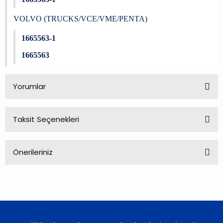
VOLVO (TRUCKS/VCE/VME/PENTA)
1665563-1
1665563
Yorumlar
Taksit Seçenekleri
Bu ürüne ilk yorumu siz yapın!
Önerileriniz
Yorum Yaz
Bu ürünün fiyat bilgisi, resim, ürün açıklamalarında ve diğer
konularda yetersiz gördüğünüz noktaları öneri formunu
kullanarak tarafımıza iletebilirsiniz.
Görüş ve önerileriniz için teşekkür ederiz.