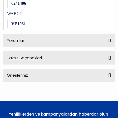
6241406
WABCO
VE1061
Yorumlar
Taksit Seçenekleri
Bu ürüne ilk yorumu siz yapın!
Önerileriniz
Yorum Yaz
Bu ürünün fiyat bilgisi, resim, ürün açıklamalarında ve diğer
konularda yetersiz gördüğünüz noktaları öneri formunu
kullanarak tarafımıza iletebilirsiniz.
Görüş ve önerileriniz için teşekkür ederiz.
Yeniliklerden ve kampanyalardan haberdar olun!
Ürün resmi kalitesiz, bozuk veya görüntülenemiyor.