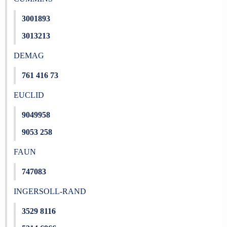
3001893
3013213
DEMAG
761 416 73
EUCLID
9049958
9053 258
FAUN
747083
INGERSOLL-RAND
3529 8116