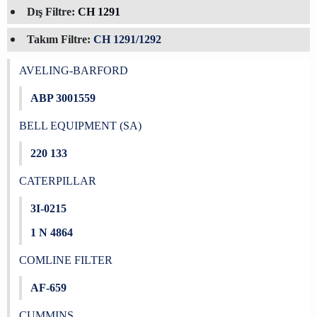
Dış Filtre:
CH 1291
Takım Filtre:
CH 1291/1292
AVELING-BARFORD
ABP 3001559
BELL EQUIPMENT (SA)
220 133
CATERPILLAR
3I-0215
1 N 4864
COMLINE FILTER
AF-659
CUMMINS