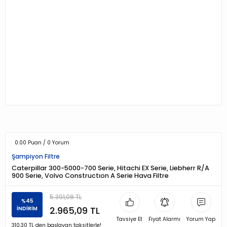
0.00 Puan / 0 Yorum
Şampiyon Filtre
Caterpillar 300-5000-700 Serie, Hitachi EX Serie, Liebherr R/A
900 Serie, Volvo Constructıon A Serie Hava Filtre
5.391,08 TL
%45
2.965,09 TL
İNDİRİM
Tavsiye Et
Fiyat Alarmı
Yorum Yap
310,30 TL den başlayan taksitlerle!