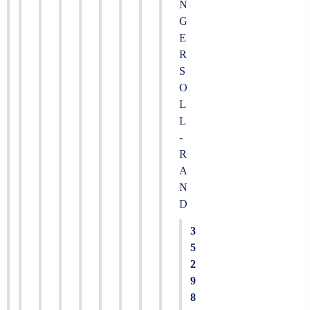
N
G
E
R
S
O
L
L
-
R
A
N
D
3
5
2
9
8