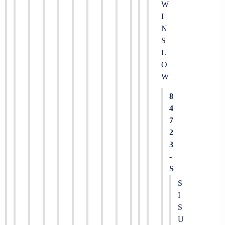
W
I
N
S
L
O
W
8
4
7
2
3
-
S
S
I
S
U