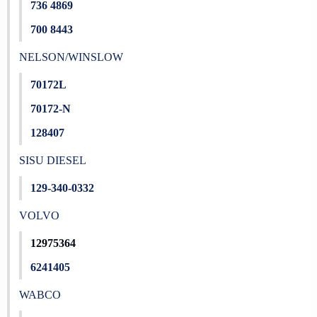
736 4869
700 8443
NELSON/WINSLOW
70172L
70172-N
128407
SISU DIESEL
129-340-0332
VOLVO
12975364
6241405
WABCO