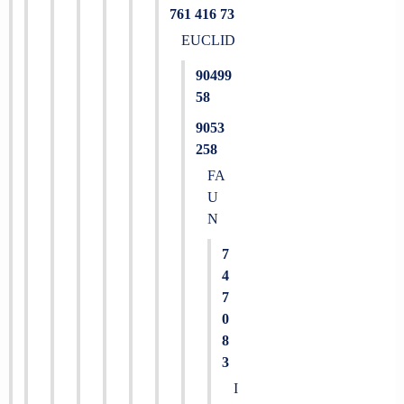
761 416 73
EUCLID
90499
58
9053
258
FA
U
N
7
4
7
0
8
3
I