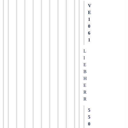
V
E
1
0
6
1
L
I
E
B
H
E
R
R
5
5
0