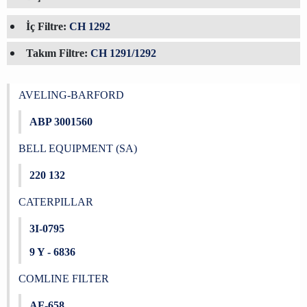
İç Filtre:
CH 1292
Takım Filtre:
CH 1291/1292
AVELING-BARFORD
ABP 3001560
BELL EQUIPMENT (SA)
220 132
CATERPILLAR
3I-0795
9 Y - 6836
COMLINE FILTER
AF-658