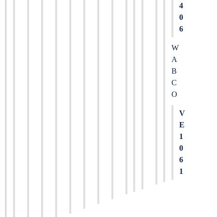
4
0
6
W
A
B
C
O
V
E
1
0
6
1