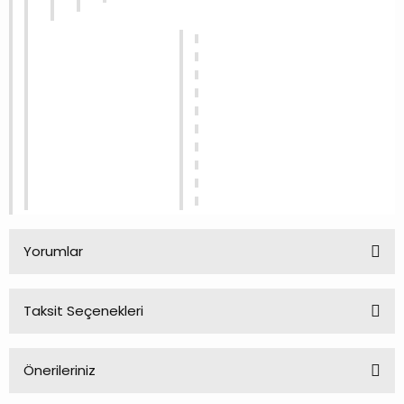
Yorumlar
Taksit Seçenekleri
Bu ürüne ilk yorumu siz yapın!
Önerileriniz
Yorum Yaz