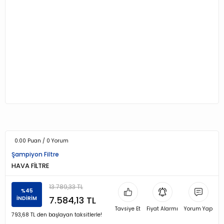
0.00 Puan / 0 Yorum
Şampiyon Filtre
HAVA FİLTRE
13.789,33 TL
%45
7.584,13 TL
İNDİRİM
Tavsiye Et
Fiyat Alarmı
Yorum Yap
793,68 TL den başlayan taksitlerle!