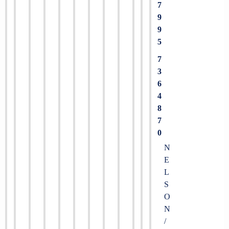
7
9
9
5
7
3
6
4
8
7
0
N
E
L
S
O
N
/