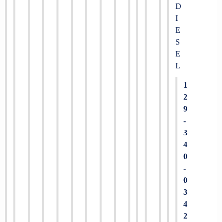
D
I
E
S
E
L
1
2
9
-
3
4
0
-
0
3
4
2