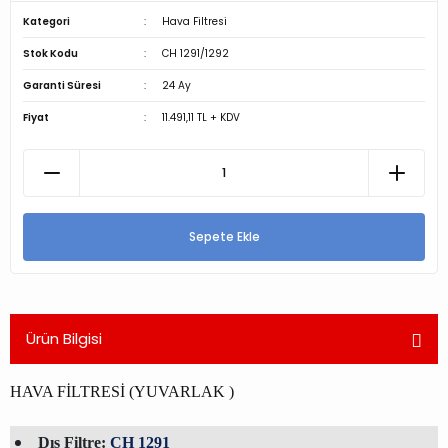
Kategori
Hava Filtresi
Stok Kodu
CH 1291/1292
Garanti Süresi
24 Ay
Fiyat
11.491,11 TL + KDV
Sepete Ekle
Ürün Bilgisi
HAVA FİLTRESİ (YUVARLAK )
Dış Filtre:
CH 1291