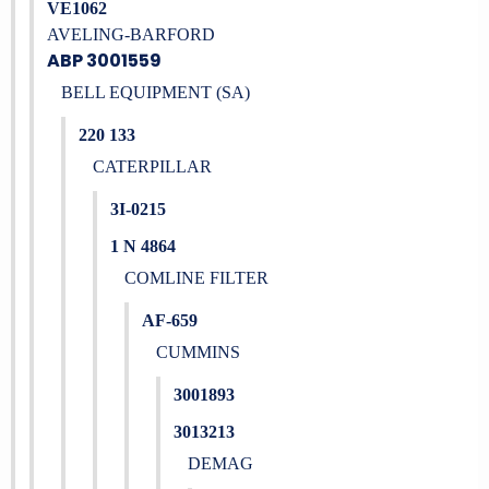
VE1062
AVELING-BARFORD
ABP 3001559
BELL EQUIPMENT (SA)
220 133
CATERPILLAR
3I-0215
1 N 4864
COMLINE FILTER
AF-659
CUMMINS
3001893
3013213
DEMAG