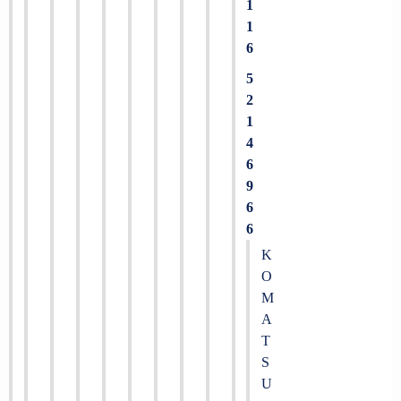
1
1
6
5
2
1
4
6
9
6
6
K
O
M
A
T
S
U