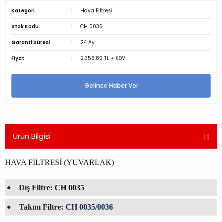
Kategori
Hava Filtresi
Stok Kodu
CH 0036
Garanti Süresi
24 Ay
Fiyat
2.356,80 TL + KDV
Gelince Haber Ver
Ürün Bilgisi
HAVA FİLTRESİ (YUVARLAK)
Dış Filtre:
CH 0035
Takım Filtre:
CH 0035/0036