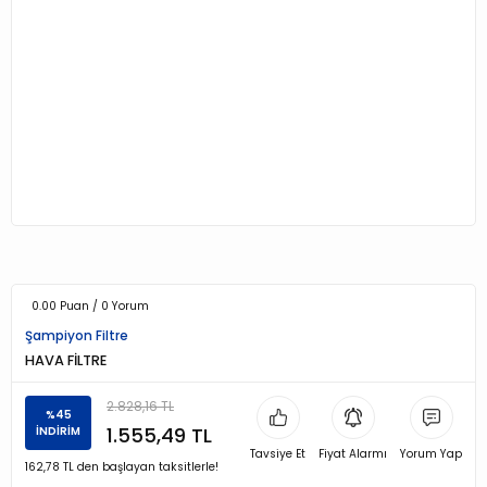
0.00 Puan / 0 Yorum
Şampiyon Filtre
HAVA FİLTRE
2.828,16 TL
%45
1.555,49 TL
İNDİRİM
Tavsiye Et
Fiyat Alarmı
Yorum Yap
162,78 TL den başlayan taksitlerle!