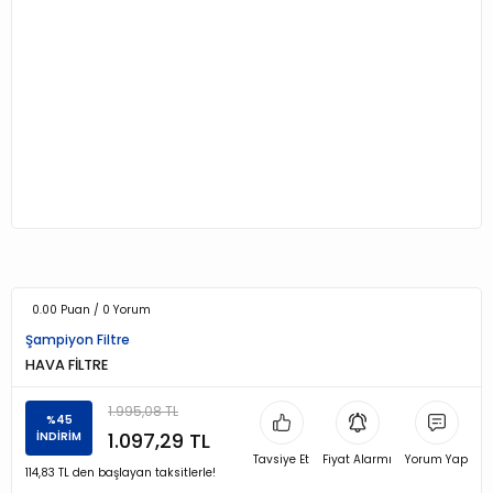
0.00 Puan / 0 Yorum
Şampiyon Filtre
HAVA FİLTRE
1.995,08 TL
%45
1.097,29 TL
İNDİRİM
Tavsiye Et
Fiyat Alarmı
Yorum Yap
114,83 TL den başlayan taksitlerle!