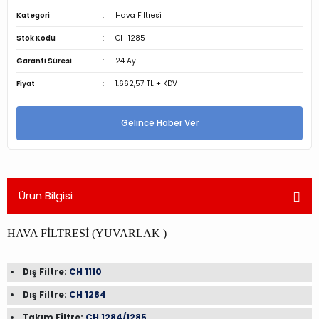
Kategori
Hava Filtresi
Stok Kodu
CH 1285
Garanti Süresi
24 Ay
Fiyat
1.662,57 TL + KDV
Gelince Haber Ver
Ürün Bilgisi
HAVA FİLTRESİ (YUVARLAK )
Dış Filtre:
CH 1110
Dış Filtre:
CH 1284
Takım Filtre:
CH 1284/1285