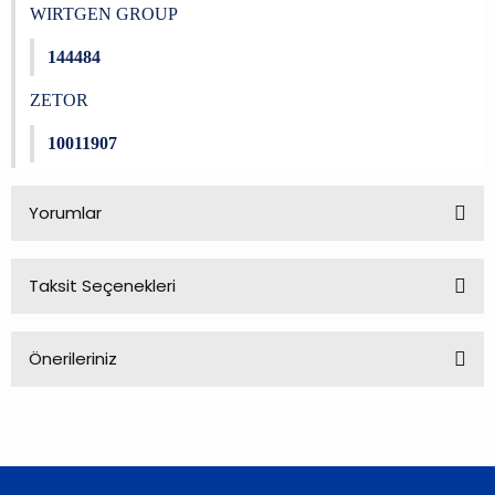
WIRTGEN GROUP
144484
ZETOR
10011907
Yorumlar
Taksit Seçenekleri
Bu ürüne ilk yorumu siz yapın!
Önerileriniz
Yorum Yaz
Bu ürünün fiyat bilgisi, resim, ürün açıklamalarında ve diğer
konularda yetersiz gördüğünüz noktaları öneri formunu
kullanarak tarafımıza iletebilirsiniz.
Görüş ve önerileriniz için teşekkür ederiz.