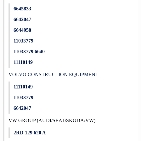
6645833
6642047
6644958
11033779
11033779 6640
11110149
VOLVO CONSTRUCTION EQUIPMENT
11110149
11033779
6642047
VW GROUP (AUDI/SEAT/SKODA/VW)
2RD 129 620 A