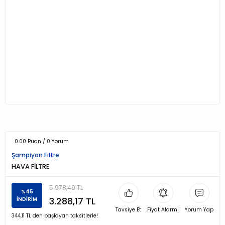
0.00 Puan / 0 Yorum
Şampiyon Filtre
HAVA FİLTRE
5.978,49 TL
%45
3.288,17 TL
İNDİRİM
Tavsiye Et
Fiyat Alarmı
Yorum Yap
344,11 TL den başlayan taksitlerle!