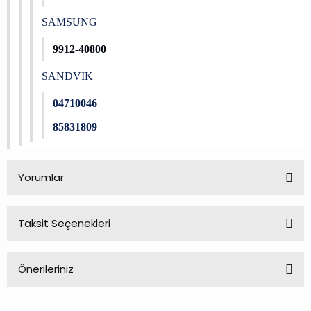
SAMSUNG
9912-40800
SANDVIK
04710046
85831809
Yorumlar
Taksit Seçenekleri
Bu ürüne ilk yorumu siz yapın!
Önerileriniz
Yorum Yaz
Bu ürünün fiyat bilgisi, resim, ürün açıklamalarında ve diğer