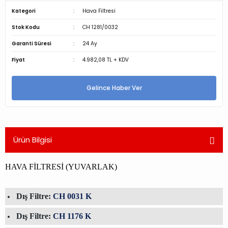
Kategori
Hava Filtresi
Stok Kodu
CH 1281/0032
Garanti Süresi
24 Ay
Fiyat
4.982,08 TL + KDV
Gelince Haber Ver
Ürün Bilgisi
HAVA FİLTRESİ (YUVARLAK)
Dış Filtre:
CH 0031 K
Dış Filtre:
CH 1176 K