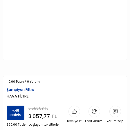
0.00 Puan / 0 Yorum
Şampiyon Filtre
HAVA FİLTRE
5.559,58 TL
%45
3.057,77 TL
İNDİRİM
Tavsiye Et
Fiyat Alarmı
Yorum Yap
320,00 TL den başlayan taksitlerle!