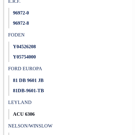
E.R.F.
96972-0
96972-8
FODEN
Y04526208
Y05754000
FORD EUROPA
81 DB 9601 JB
81DB-9601-TB
LEYLAND
ACU 6306
NELSON/WINSLOW