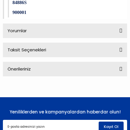
84886S
900001
Yorumlar
Taksit Seçenekleri
Bu ürüne ilk yorumu siz yapın!
Önerileriniz
Yorum Yaz
Bu ürünün fiyat bilgisi, resim, ürün açıklamalarında ve diğer
konularda yetersiz gördüğünüz noktaları öneri formunu
kullanarak tarafımıza iletebilirsiniz.
Görüş ve önerileriniz için teşekkür ederiz.
Yeniliklerden ve kampanyalardan haberdar olun!
Ürün resmi kalitesiz, bozuk veya görüntülenemiyor.
Ürün açıklamasında eksik bilgiler bulunuyor.
Kayıt Ol