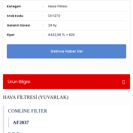
Kategori
Hava Filtresi
Stok Kodu
CH 1270
Garanti Süresi
24 Ay
Fiyat
4.632,98 TL + KDV
Gelince Haber Ver
Ürün Bilgisi
HAVA FİLTRESİ (YUVARLAK)
COMLINE FILTER
AF2037