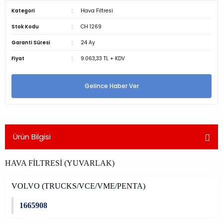
Kategori
Hava Filtresi
Stok Kodu
CH 1269
Garanti Süresi
24 Ay
Fiyat
9.063,33 TL + KDV
Gelince Haber Ver
Ürün Bilgisi
HAVA FİLTRESİ (YUVARLAK)
VOLVO (TRUCKS/VCE/VME/PENTA)
1665908