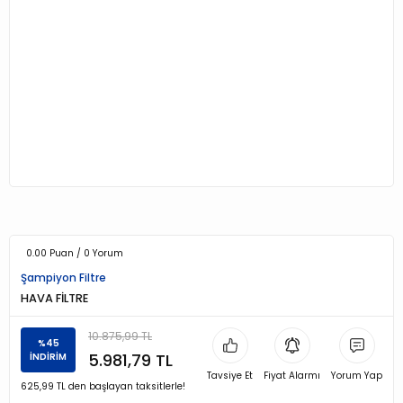
0.00 Puan / 0 Yorum
Şampiyon Filtre
HAVA FİLTRE
10.875,99 TL
%45
5.981,79 TL
İNDİRİM
Tavsiye Et
Fiyat Alarmı
Yorum Yap
625,99 TL den başlayan taksitlerle!