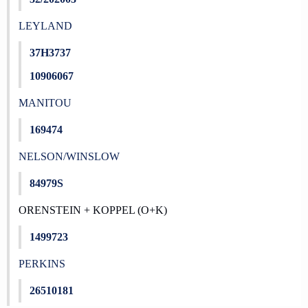
LEYLAND
37H3737
10906067
MANITOU
169474
NELSON/WINSLOW
84979S
ORENSTEIN + KOPPEL (O+K)
1499723
PERKINS
26510181