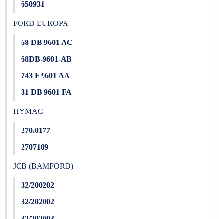
650931
FORD EUROPA
68 DB 9601 AC
68DB-9601-AB
743 F 9601 AA
81 DB 9601 FA
HYMAC
270.0177
2707109
JCB (BAMFORD)
32/200202
32/202002
32/202003