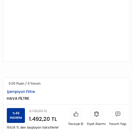
0.00 Puan / 0 Yorum
Şampiyon Filtre
HAVA FİLTRE
2.713,09 TL
%45
1.492,20 TL
İNDİRİM
Tavsiye Et
Fiyat Alarmı
Yorum Yap
156,16 TL den başlayan taksitlerle!