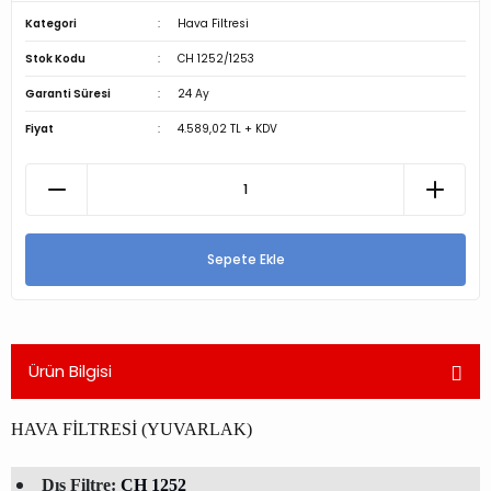
Kategori
Hava Filtresi
Stok Kodu
CH 1252/1253
Garanti Süresi
24 Ay
Fiyat
4.589,02 TL + KDV
Sepete Ekle
Ürün Bilgisi
HAVA FİLTRESİ (YUVARLAK)
Dış Filtre:
CH 1252