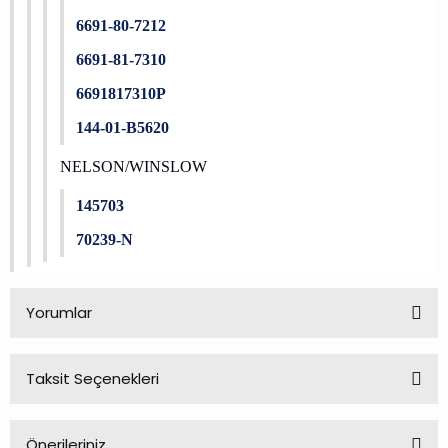
6691-80-7212
6691-81-7310
6691817310P
144-01-B5620
NELSON/WINSLOW
145703
70239-N
Yorumlar
Taksit Seçenekleri
Bu ürüne ilk yorumu siz yapın!
Önerileriniz