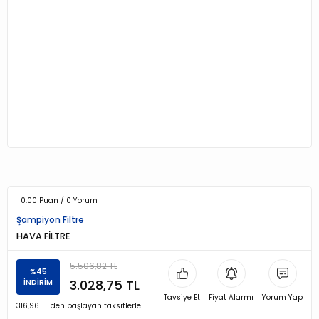
0.00 Puan / 0 Yorum
Şampiyon Filtre
HAVA FİLTRE
5.506,82 TL
%45
3.028,75 TL
İNDİRİM
Tavsiye Et
Fiyat Alarmı
Yorum Yap
316,96 TL den başlayan taksitlerle!