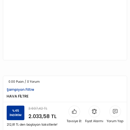
0.00 Puan / 0 Yorum
Şampiyon Filtre
HAVA FİLTRE
3.697,42 TL
%45
2.033,58 TL
İNDİRİM
Tavsiye Et
Fiyat Alarmı
Yorum Yap
212,81 TL den başlayan taksitlerle!