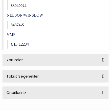
83040024
NELSON/WINSLOW
84874-S
VME
CH- 12234
Yorumlar
Taksit Seçenekleri
Bu ürüne ilk yorumu siz yapın!
Önerileriniz
Yorum Yaz
Bu ürünün fiyat bilgisi, resim, ürün açıklamalarında ve diğer
konularda yetersiz gördüğünüz noktaları öneri formunu