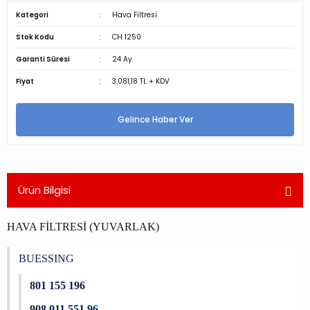
Kategori
Hava Filtresi
Stok Kodu
CH 1250
Garanti Süresi
24 Ay
Fiyat
3.081,18 TL + KDV
Gelince Haber Ver
Ürün Bilgisi
HAVA FİLTRESİ (YUVARLAK)
BUESSING
801 155 196
908 011 551 96