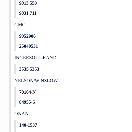
9013 550
9031 711
GMC
9052906
25040531
INGERSOLL-RAND
3535 5353
NELSON/WINSLOW
70164-N
84955-S
ONAN
140-1537