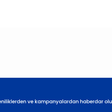
larda yetersiz gördüğünüz noktaları öneri formunu kullanarak tarafımıza
Bu ürüne ilk yorumu siz yapın!
Yorum Yaz
eniliklerden ve kampanyalardan haberdar olu