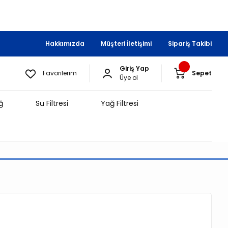
Hakkımızda
Müşteri İletişimi
Sipariş Takibi
Giriş Yap
Favorilerim
Sepet
Üye ol
ğ
Su Filtresi
Yağ Filtresi