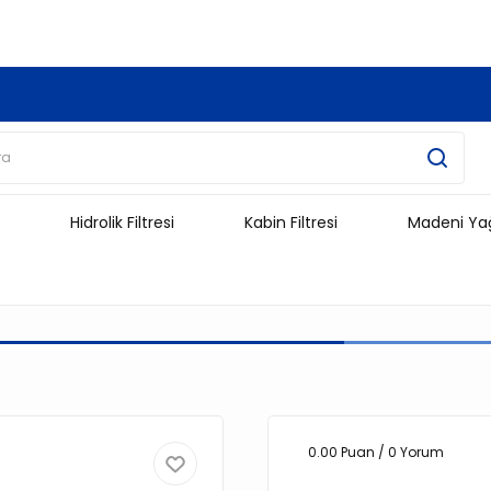
3.500 TL Ve Üzeri Alışverişlerinizde Kargo Ücretsiz !!!!!
Hidrolik Filtresi
Kabin Filtresi
Madeni Ya
0.00 Puan / 0 Yorum