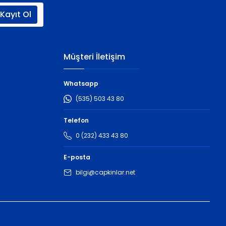
Kayıt Ol
Müşteri İletişim
Whatsapp
(535) 503 43 80
Telefon
0 (232) 433 43 80
E-posta
bilgi@capkinlar.net