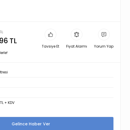
TL
,96 TL
Tavsiye Et
Fiyat Alarmı
Yorum Yap
erle!
tresi
7
 TL + KDV
Gelince Haber Ver