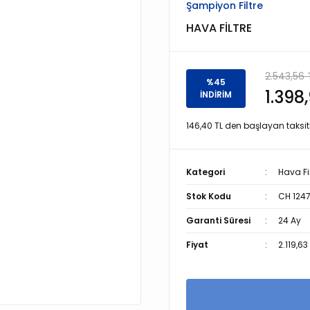
Şampiyon Filtre
HAVA FİLTRE
2.543,56 
%45
1.398
İNDİRİM
146,40 TL den başlayan taksitl
Kategori
Hava Fil
Stok Kodu
CH 124
Garanti Süresi
24 Ay
Fiyat
2.119,63