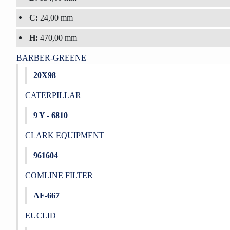
C:
24,00 mm
H:
470,00 mm
BARBER-GREENE
20X98
CATERPILLAR
9 Y - 6810
CLARK EQUIPMENT
961604
COMLINE FILTER
AF-667
EUCLID