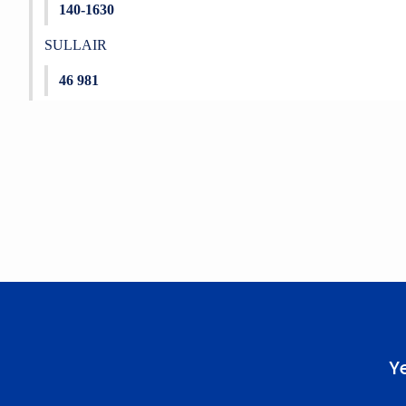
140-1630
SULLAIR
46 981
Bu ürünün fiyat bilgisi, resim, ürün açıklamalarında ve diğer konu
Görüş ve önerileriniz için teşekkür ederiz.
Ürün resmi kalitesiz, bozuk veya görüntülenemiyor.
Ürün açıklamasında eksik bilgiler bulunuyor.
Ürün bilgilerinde hatalar bulunuyor.
Ürün fiyatı diğer sitelerden daha pahalı.
Bu ürüne benzer farklı alternatifler olmalı.
Y