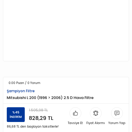
0.00 Puan / 0 Yorum
Şampiyon Filtre
Mitsubishi L 200 (1996 > 2006) 2.5 D Hava Filtre
1.505,98 TL
%45
828,29 TL
İNDİRİM
Tavsiye Et
Fiyat Alarmı
Yorum Yap
86,68 TL den başlayan taksitlerle!