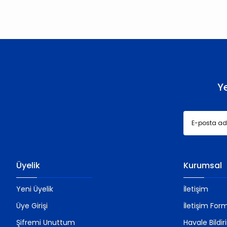
Ürün resmi kalitesiz, bozuk veya görüntülenemiyor.
Ürün açıklamasında eksik bilgiler bulunuyor.
Ürün bilgilerinde hatalar bulunuyor.
Ürün fiyatı diğer sitelerden daha pahalı.
Bu ürüne benzer farklı alternatifler olmalı.
Y
Üyelik
Kurumsal
Yeni Üyelik
İletişim
Üye Girişi
İletişim For
Şifremi Unuttum
Havale Bildi