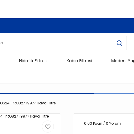
3.500 TL Ve Üzeri Alışverişlerinizde Kargo Ücretsiz !!!!!
Hidrolik Filtresi
Kabin Filtresi
Madeni Ya
624-PRO827 1997> Hava Filtre
0.00 Puan / 0 Yorum