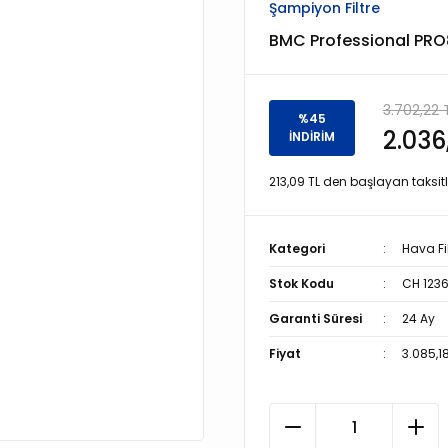
Şampiyon Filtre
BMC Professional PR
3.702,22 
%45
2.036
İNDİRİM
213,09 TL den başlayan taksitl
Kategori
Hava Fil
Stok Kodu
CH 123
Garanti Süresi
24 Ay
Fiyat
3.085,1