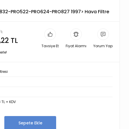
O832-PRO522-PRO624-PRO827 1997> Hava Filtre
TL
,22 TL
Tavsiye Et
Fiyat Alarmı
Yorum Yap
erle!
tresi
6
8 TL + KDV
Sepete Ekle