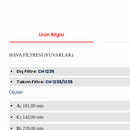
Ürün Bilgisi
HAVA FİLTRESİ (YUVARLAK)
Dış Filtre:
CH 1235
Takım Filtre:
CH 1235/1236
Ölçüler
A:
181,00 mm
C:
142,00 mm
D:
229,00 mm