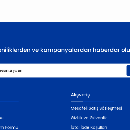
Yorum Yaz
eniliklerden ve kampanyalardan haberdar olu
Gönder
Alışveriş
Mesafeli Satış Sözleşmesi
mu
Gizlilik ve Güvenlik
rim Formu
İptal İade Koşullari