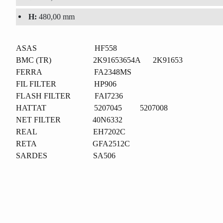
H:
480,00 mm
ASAS HF558
BMC (TR) 2K91653654A 2K91653
FERRA FA2348MS
FIL FILTER HP906
FLASH FILTER FAI7236
HATTAT 5207045 5207008
NET FILTER 40N6332
REAL EH7202C
RETA GFA2512C
SARDES SA506
Bu ürünün fiyat bilgisi, resim, ürün açıklamalarında ve diğer konu
Görüş ve önerileriniz için teşekkür ederiz.