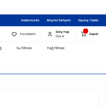
Hakkımızda
Müşteri İletişimi
Sipariş Takibi
Giriş Yap
Favorilerim
Sepet
Üye ol
ğ
Su Filtresi
Yağ Filtresi