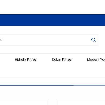
3.500 TL Ve Üzeri Alışverişlerinizde Kargo Ücretsiz !!!!!
Hidrolik Filtresi
Kabin Filtresi
Madeni Ya