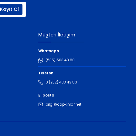
Kayıt Ol
Müşteri İletişim
Whatsapp
(535) 503 43 80
Telefon
0 (232) 433 43 80
E-posta
bilgi@capkinlar.net