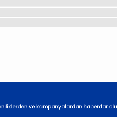
larda yetersiz gördüğünüz noktaları öneri formunu kullanarak tarafımıza
Bu ürüne ilk yorumu siz yapın!
Yorum Yaz
eniliklerden ve kampanyalardan haberdar olu