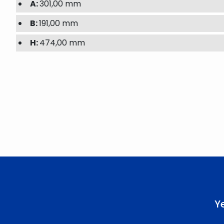
A:
301,00 mm
B:
191,00 mm
H:
474,00 mm
Bu ürünün fiyat bilgisi, resim, ürün açıklamalarında ve diğer konu
Görüş ve önerileriniz için teşekkür ederiz.
Ürün resmi kalitesiz, bozuk veya görüntülenemiyor.
Ürün açıklamasında eksik bilgiler bulunuyor.
Ürün bilgilerinde hatalar bulunuyor.
Ürün fiyatı diğer sitelerden daha pahalı.
Bu ürüne benzer farklı alternatifler olmalı.
Y