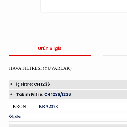
Ürün Bilgisi
HAVA FİLTRESİ (YUVARLAK)
İç Filtre:
CH 1236
Takım Filtre:
CH 1235/1236
KRON
KRA2373
Ölçüler