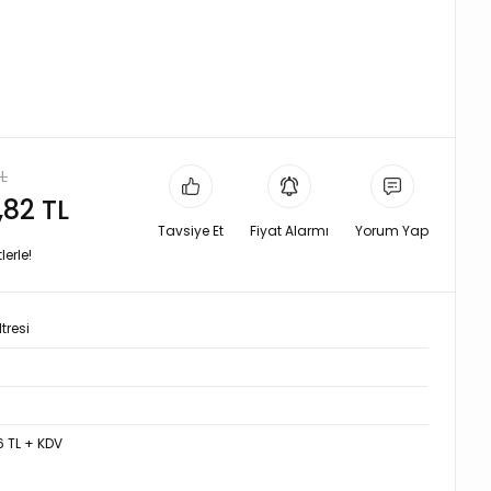
TL
,82 TL
Tavsiye Et
Fiyat Alarmı
Yorum Yap
erle!
tresi
5
6 TL + KDV