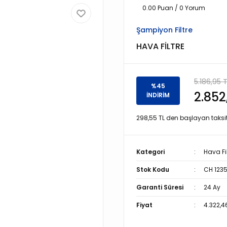
0.00 Puan / 0 Yorum
Şampiyon Filtre
HAVA FİLTRE
5.186,95 
%45
2.852
İNDİRİM
298,55 TL den başlayan taksitl
Kategori
Hava Fil
Stok Kodu
CH 123
Garanti Süresi
24 Ay
Fiyat
4.322,4