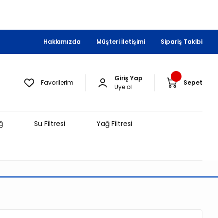
Hakkımızda
Müşteri İletişimi
Sipariş Takibi
Giriş Yap
Favorilerim
Sepet
Üye ol
ğ
Su Filtresi
Yağ Filtresi