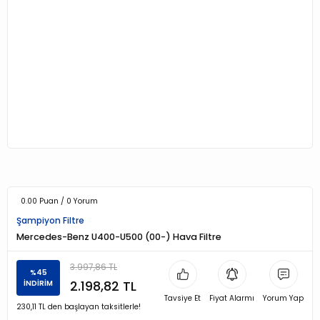
0.00 Puan / 0 Yorum
Şampiyon Filtre
Mercedes-Benz U400-U500 (00-) Hava Filtre
3.997,86 TL
%45
2.198,82 TL
İNDİRİM
Tavsiye Et
Fiyat Alarmı
Yorum Yap
230,11 TL den başlayan taksitlerle!