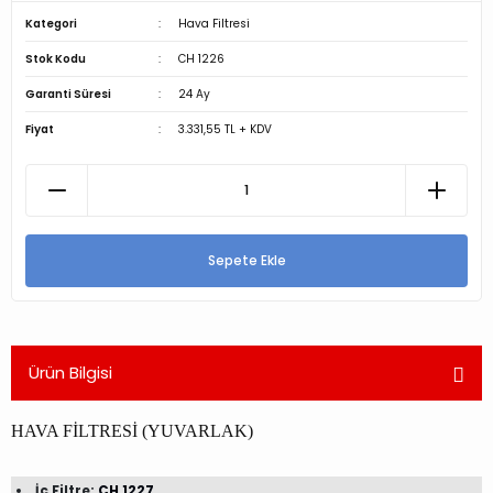
Kategori
Hava Filtresi
Stok Kodu
CH 1226
Garanti Süresi
24 Ay
Fiyat
3.331,55 TL + KDV
Sepete Ekle
Ürün Bilgisi
HAVA FİLTRESİ (YUVARLAK)
İç Filtre:
CH 1227