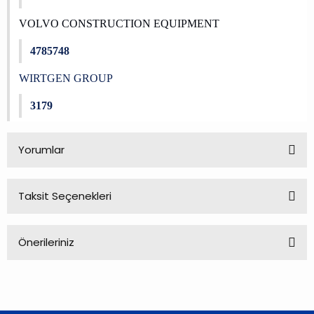
VOLVO CONSTRUCTION EQUIPMENT
4785748
WIRTGEN GROUP
3179
Yorumlar
Taksit Seçenekleri
Bu ürüne ilk yorumu siz yapın!
Önerileriniz
Yorum Yaz
Bu ürünün fiyat bilgisi, resim, ürün açıklamalarında ve diğer
konularda yetersiz gördüğünüz noktaları öneri formunu
kullanarak tarafımıza iletebilirsiniz.