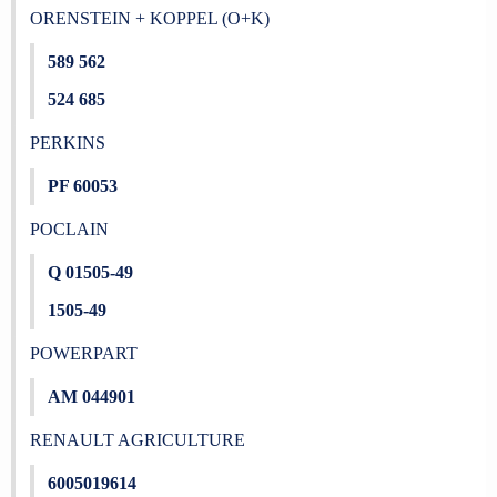
ORENSTEIN + KOPPEL (O+K)
589 562
524 685
PERKINS
PF 60053
POCLAIN
Q 01505-49
1505-49
POWERPART
AM 044901
RENAULT AGRICULTURE
6005019614