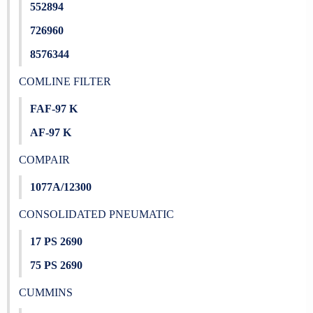
552894
726960
8576344
COMLINE FILTER
FAF-97 K
AF-97 K
COMPAIR
1077A/12300
CONSOLIDATED PNEUMATIC
17 PS 2690
75 PS 2690
CUMMINS