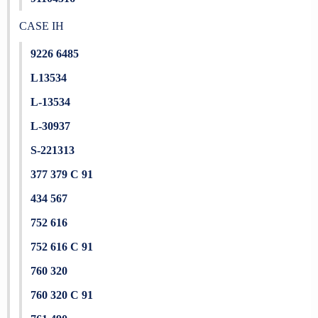
CASE IH
9226 6485
L13534
L-13534
L-30937
S-221313
377 379 C 91
434 567
752 616
752 616 C 91
760 320
760 320 C 91