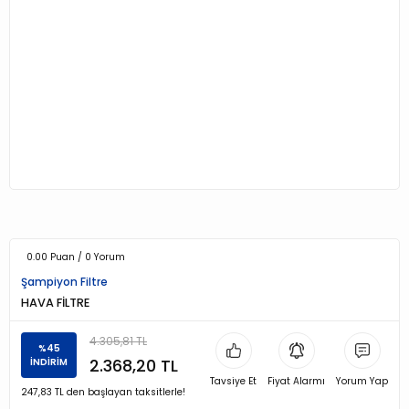
0.00 Puan / 0 Yorum
Şampiyon Filtre
HAVA FİLTRE
4.305,81 TL
%45
2.368,20 TL
İNDİRİM
Tavsiye Et
Fiyat Alarmı
Yorum Yap
247,83 TL den başlayan taksitlerle!