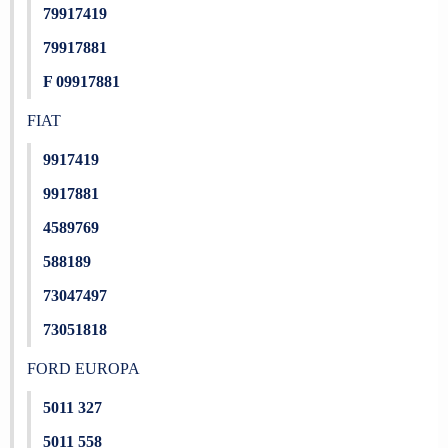
79917419
79917881
F 09917881
FIAT
9917419
9917881
4589769
588189
73047497
73051818
FORD EUROPA
5011 327
5011 558