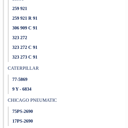
259 921
259 921 R 91
306 909 C 91
323 272
323 272 C 91
323 273 C 91
CATERPILLAR
77-5869
9 Y - 6834
CHICAGO PNEUMATIC
75PS-2690
17PS-2690