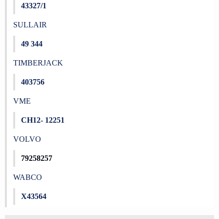
43327/1
SULLAIR
49 344
TIMBERJACK
403756
VME
CH12- 12251
VOLVO
79258257
WABCO
X43564