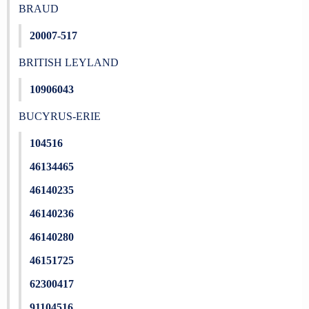
BRAUD
20007-517
BRITISH LEYLAND
10906043
BUCYRUS-ERIE
104516
46134465
46140235
46140236
46140280
46151725
62300417
91104516