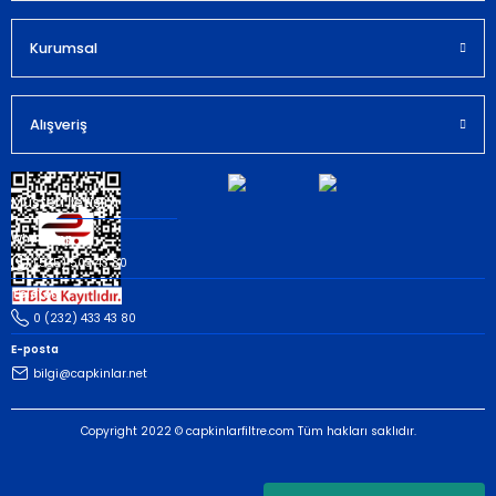
Kurumsal
Gönder
Alışveriş
Müşteri İletişim
Whatsapp
(535) 503 43 80
Telefon
0 (232) 433 43 80
E-posta
bilgi@capkinlar.net
Copyright 2022 © capkinlarfiltre.com Tüm hakları saklıdır.