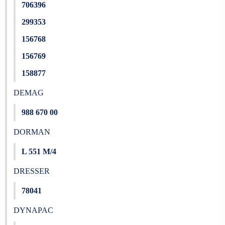
706396
299353
156768
156769
158877
DEMAG
988 670 00
DORMAN
L 551 M/4
DRESSER
78041
DYNAPAC