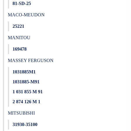
81-SD-25
MACO-MEUDON
25221
MANITOU
169478
MASSEY FERGUSON
1031885M1
1031885-M91
1 031 855 M 91
2 874 126 M 1
MITSUBISHI
31930-35100