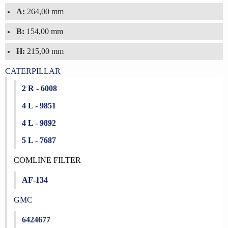
A:
264,00 mm
B:
154,00 mm
H:
215,00 mm
CATERPILLAR
2 R - 6008
4 L - 9851
4 L - 9892
5 L - 7687
COMLINE FILTER
AF-134
GMC
6424677