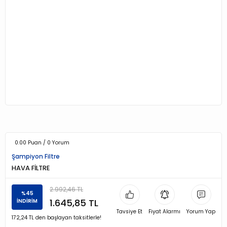
0.00 Puan / 0 Yorum
Şampiyon Filtre
HAVA FİLTRE
2.992,46 TL
%45
1.645,85 TL
İNDİRİM
Tavsiye Et
Fiyat Alarmı
Yorum Yap
172,24 TL den başlayan taksitlerle!