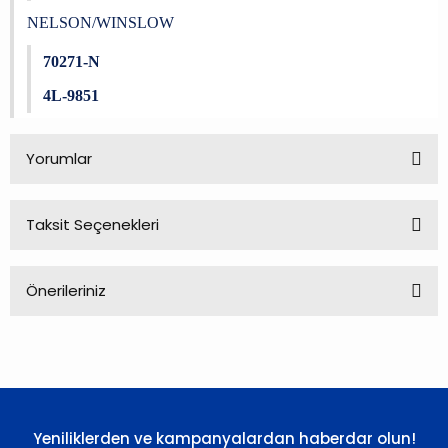
NELSON/WINSLOW
70271-N
4L-9851
Yorumlar
Taksit Seçenekleri
Bu ürüne ilk yorumu siz yapın!
Önerileriniz
Yorum Yaz
Bu ürünün fiyat bilgisi, resim, ürün açıklamalarında ve diğer
konularda yetersiz gördüğünüz noktaları öneri formunu
kullanarak tarafımıza iletebilirsiniz.
Görüş ve önerileriniz için teşekkür ederiz.
Yeniliklerden ve kampanyalardan haberdar olun!