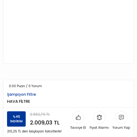
0.00 Puan / 0 Yorum
Şampiyon Filtre
HAVA FİLTRE
3.652,79 TL
%45
2.009,03 TL
İNDİRİM
Tavsiye Et
Fiyat Alarmı
Yorum Yap
210,25 TL den başlayan taksitlerle!