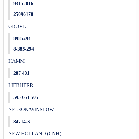
93152016
25096178
GROVE
8985294
8-385-294
HAMM
287 431
LIEBHERR
595 651 505
NELSON/WINSLOW
84714-S
NEW HOLLAND (CNH)