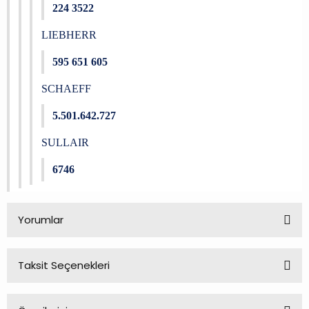
224 3522
LIEBHERR
595 651 605
SCHAEFF
5.501.642.727
SULLAIR
6746
Yorumlar
Taksit Seçenekleri
Bu ürüne ilk yorumu siz yapın!