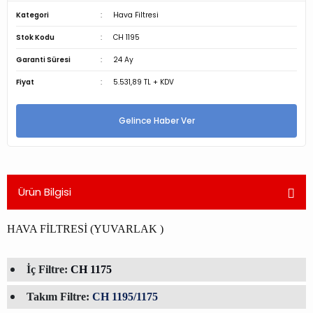
Kategori
Hava Filtresi
Stok Kodu
CH 1195
Garanti Süresi
24 Ay
Fiyat
5.531,89 TL + KDV
Gelince Haber Ver
Ürün Bilgisi
HAVA FİLTRESİ (YUVARLAK )
İç Filtre:
CH 1175
Takım Filtre:
CH 1195/1175