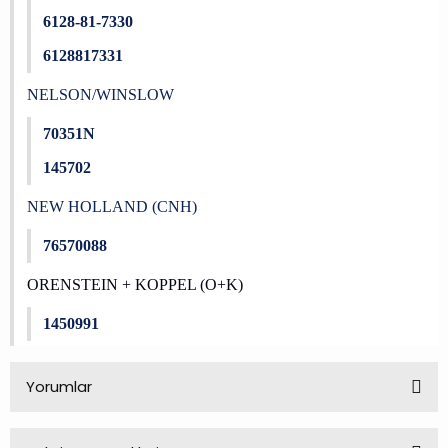
6128-81-7330
6128817331
NELSON/WINSLOW
70351N
145702
NEW HOLLAND (CNH)
76570088
ORENSTEIN + KOPPEL (O+K)
1450991
Yorumlar