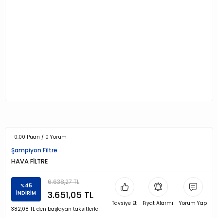
0.00 Puan / 0 Yorum
Şampiyon Filtre
HAVA FİLTRE
6.638,27 TL
%45
3.651,05 TL
İNDİRİM
Tavsiye Et
Fiyat Alarmı
Yorum Yap
382,08 TL den başlayan taksitlerle!