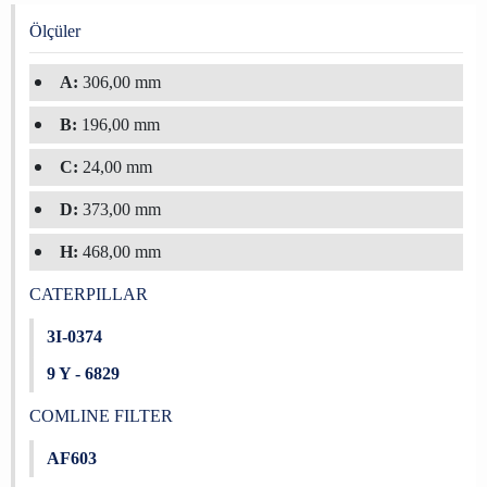
Ölçüler
A:
306,00 mm
B:
196,00 mm
C:
24,00 mm
D:
373,00 mm
H:
468,00 mm
CATERPILLAR
3I-0374
9 Y - 6829
COMLINE FILTER
AF603