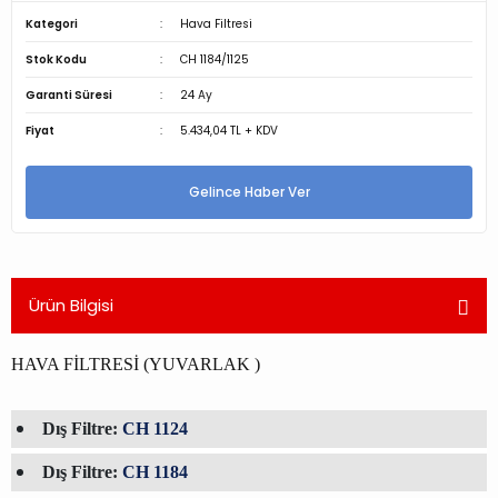
Kategori
Hava Filtresi
Stok Kodu
CH 1184/1125
Garanti Süresi
24 Ay
Fiyat
5.434,04 TL + KDV
Gelince Haber Ver
Ürün Bilgisi
HAVA FİLTRESİ (YUVARLAK )
Dış Filtre:
CH 1124
Dış Filtre:
CH 1184