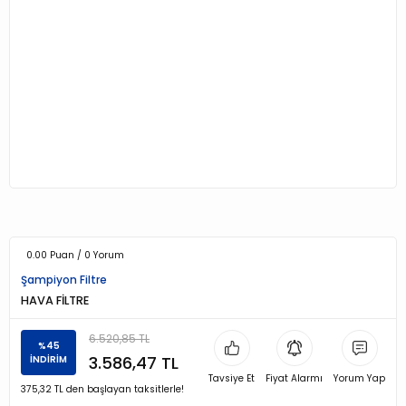
0.00 Puan / 0 Yorum
Şampiyon Filtre
HAVA FİLTRE
6.520,85 TL
%45
3.586,47 TL
İNDİRİM
Tavsiye Et
Fiyat Alarmı
Yorum Yap
375,32 TL den başlayan taksitlerle!