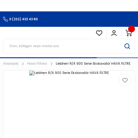
3.500 TL Ve Üzeri Alışverişlerinizde Kargo Ücretsiz !!!!!
0 (232) 433 43 80
Anasayfa
Hava Filtresi
Liebherr R/A 900 Serie Ekskavatör HAVA FİLTRE