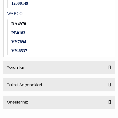
12000149
WABCO
DA4978
PB0183
VY7894
VY-8537
Yorumlar
Taksit Seçenekleri
Bu ürüne ilk yorumu siz yapın!
Önerileriniz
Yorum Yaz
Bu ürünün fiyat bilgisi, resim, ürün açıklamalarında ve diğer