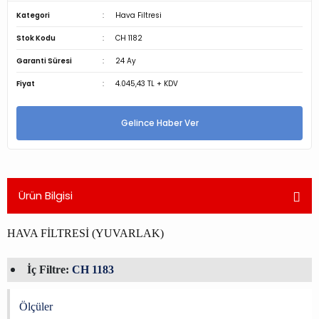
Kategori
Hava Filtresi
Stok Kodu
CH 1182
Garanti Süresi
24 Ay
Fiyat
4.045,43 TL + KDV
Gelince Haber Ver
Ürün Bilgisi
HAVA FİLTRESİ (YUVARLAK)
İç Filtre:
CH 1183
Ölçüler