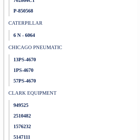
702864C1
P-850568
CATERPILLAR
6 N - 6064
CHICAGO PNEUMATIC
13PS-4670
1PS-4670
57PS-4670
CLARK EQUIPMENT
949525
2510482
1576232
5147111