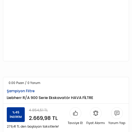
0.00 Puan / 0 Yorum
Şampiyon Filtre
Liebherr R/A 900 Serie Ekskavatör HAVA FİLTRE
4.854,51 TL
%45
2.669,98 TL
İNDİRİM
Tavsiye Et
Fiyat Alarmı
Yorum Yap
279,41 TL den başlayan taksitlerle!