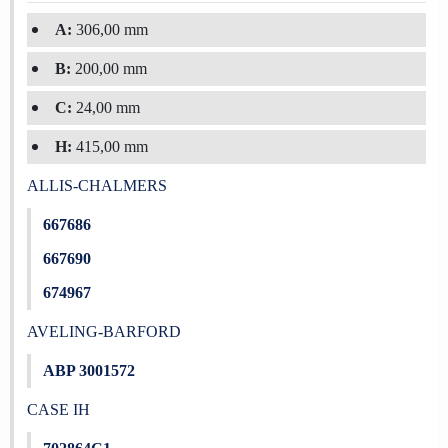
A:
306,00 mm
B:
200,00 mm
C:
24,00 mm
H:
415,00 mm
ALLIS-CHALMERS
667686
667690
674967
AVELING-BARFORD
ABP 3001572
CASE IH