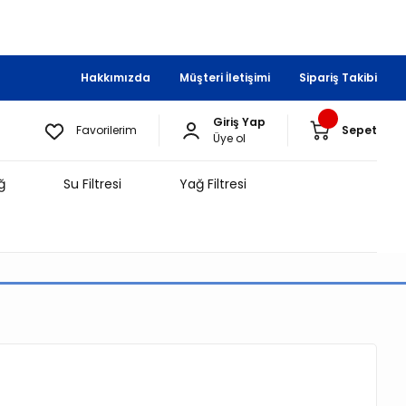
Hakkımızda
Müşteri İletişimi
Sipariş Takibi
Giriş Yap
Favorilerim
Sepet
Üye ol
ğ
Su Filtresi
Yağ Filtresi