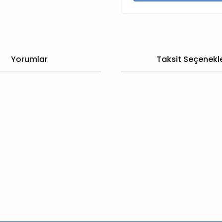
Yorumlar
Taksit Seçenekle
larda yetersiz gördüğünüz noktaları öneri formunu kullanarak tarafımıza
Bu ürüne ilk yorumu siz yapın!
Yorum Yaz