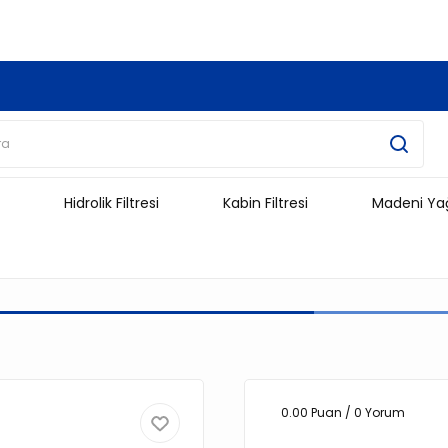
3.500 TL Ve Üzeri Alışverişlerinizde Kargo Ücretsiz !!!!!
Hidrolik Filtresi
Kabin Filtresi
Madeni Ya
0.00 Puan / 0 Yorum