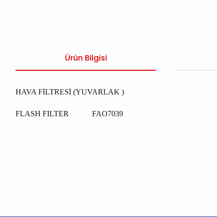
Ürün Bilgisi
HAVA FİLTRESİ (YUVARLAK )
FLASH FILTER FAO7039
Bu ürünün fiyat bilgisi, resim, ürün açıklamalarında ve diğer konu
Görüş ve önerileriniz için teşekkür ederiz.
Ürün resmi kalitesiz, bozuk veya görüntülenemiyor.
Ürün açıklamasında eksik bilgiler bulunuyor.
Ürün bilgilerinde hatalar bulunuyor.