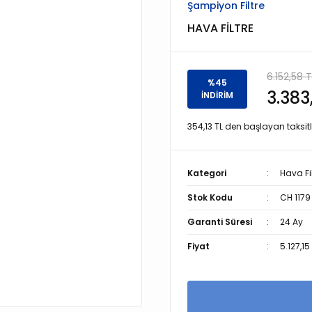
Şampiyon Filtre
HAVA FİLTRE
6.152,58 T
%45
3.383
İNDİRİM
354,13 TL den başlayan taksitl
Kategori
Hava Fil
Stok Kodu
CH 1179
Garanti Süresi
24 Ay
Fiyat
5.127,15