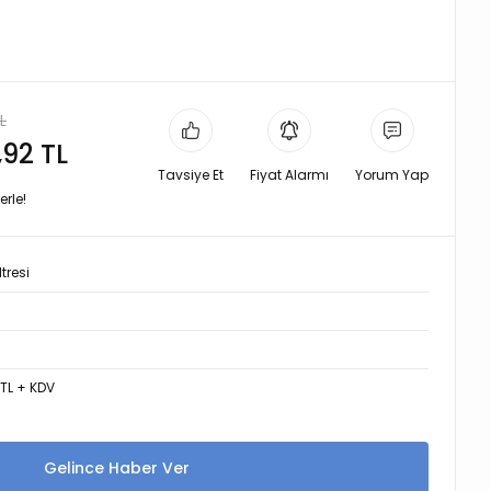
L
,92 TL
Tavsiye Et
Fiyat Alarmı
Yorum Yap
erle!
tresi
 TL + KDV
Gelince Haber Ver