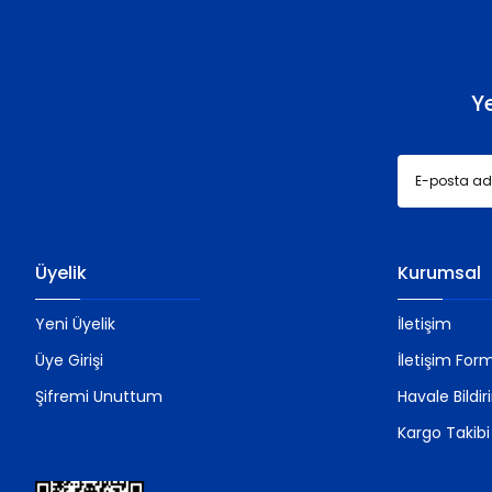
Ürün fiyatı diğer sitelerden daha pahalı.
Bu ürüne benzer farklı alternatifler olmalı.
Y
Üyelik
Kurumsal
Yeni Üyelik
İletişim
Üye Girişi
İletişim For
Şifremi Unuttum
Havale Bildi
Kargo Takibi