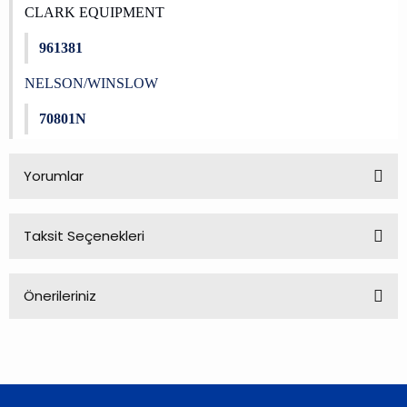
CLARK EQUIPMENT
961381
NELSON/WINSLOW
70801N
Yorumlar
Taksit Seçenekleri
Bu ürüne ilk yorumu siz yapın!
Önerileriniz
Yorum Yaz
Bu ürünün fiyat bilgisi, resim, ürün açıklamalarında ve diğer
konularda yetersiz gördüğünüz noktaları öneri formunu
kullanarak tarafımıza iletebilirsiniz.
Görüş ve önerileriniz için teşekkür ederiz.