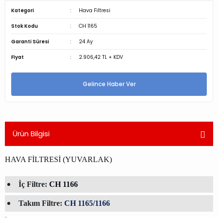
Kategori
Hava Filtresi
Stok Kodu
CH 1165
Garanti Süresi
24 Ay
Fiyat
2.906,42 TL + KDV
Gelince Haber Ver
Ürün Bilgisi
HAVA FİLTRESİ (YUVARLAK)
İç Filtre:
CH 1166
Takım Filtre:
CH 1165/1166