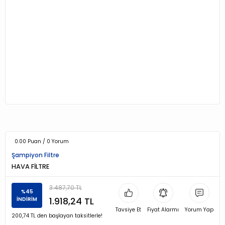
0.00 Puan / 0 Yorum
Şampiyon Filtre
HAVA FİLTRE
3.487,70 TL
%45
1.918,24 TL
İNDİRİM
Tavsiye Et
Fiyat Alarmı
Yorum Yap
200,74 TL den başlayan taksitlerle!