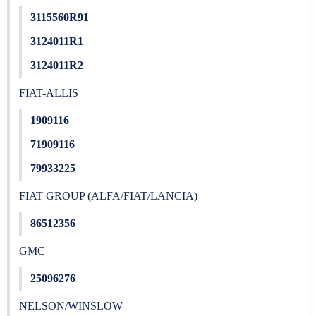
3115560R91
3124011R1
3124011R2
FIAT-ALLIS
1909116
71909116
79933225
FIAT GROUP (ALFA/FIAT/LANCIA)
86512356
GMC
25096276
NELSON/WINSLOW