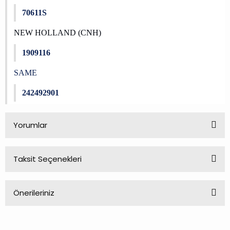
70611S
NEW HOLLAND (CNH)
1909116
SAME
242492901
Yorumlar
Taksit Seçenekleri
Bu ürüne ilk yorumu siz yapın!
Önerileriniz
Yorum Yaz
Bu ürünün fiyat bilgisi, resim, ürün açıklamalarında ve diğer
konularda yetersiz gördüğünüz noktaları öneri formunu