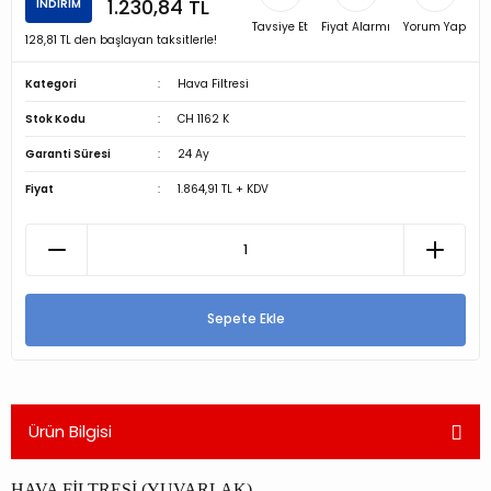
1.230,84 TL
İNDİRİM
Tavsiye Et
Fiyat Alarmı
Yorum Yap
128,81 TL den başlayan taksitlerle!
Kategori
Hava Filtresi
Stok Kodu
CH 1162 K
Garanti Süresi
24 Ay
Fiyat
1.864,91 TL + KDV
Sepete Ekle
Ürün Bilgisi
HAVA FİLTRESİ (YUVARLAK)