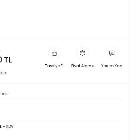
L
0 TL
Tavsiye Et
Fiyat Alarmı
Yorum Yap
rle!
tresi
TL + KDV