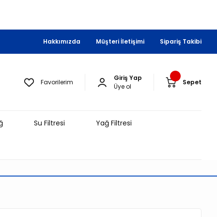
Hakkımızda
Müşteri İletişimi
Sipariş Takibi
Giriş Yap
Favorilerim
Sepet
Üye ol
ğ
Su Filtresi
Yağ Filtresi