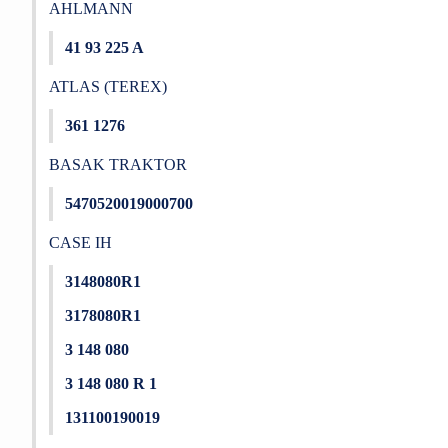
AHLMANN
41 93 225 A
ATLAS (TEREX)
361 1276
BASAK TRAKTOR
5470520019000700
CASE IH
3148080R1
3178080R1
3 148 080
3 148 080 R 1
131100190019