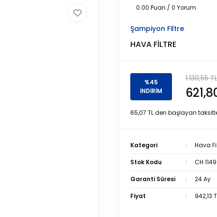
0.00 Puan / 0 Yorum
Şampiyon Filtre
HAVA FİLTRE
1.130,55 T
%45
621,8
İNDİRİM
65,07 TL den başlayan taksitle
Kategori
Hava Fil
Stok Kodu
CH 1149
Garanti Süresi
24 Ay
Fiyat
942,13 