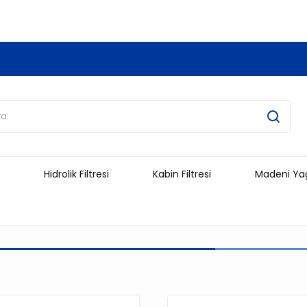
3.500 TL Ve Üzeri Alışverişlerinizde Kargo Ücretsiz !!!!!
Hidrolik Filtresi
Kabin Filtresi
Madeni Ya