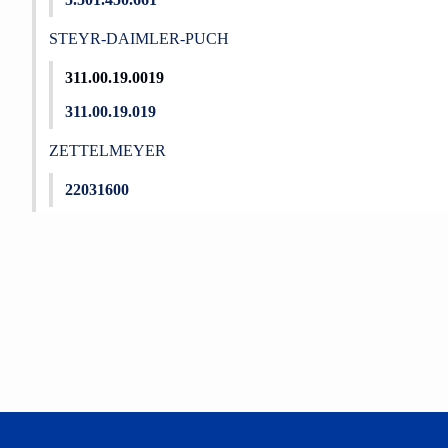
STEYR-DAIMLER-PUCH
311.00.19.0019
311.00.19.019
ZETTELMEYER
22031600
Bu ürünün fiyat bilgisi, resim, ürün açıklamalarında ve diğer konu
Görüş ve önerileriniz için teşekkür ederiz.
Ürün resmi kalitesiz, bozuk veya görüntülenemiyor.
Ürün açıklamasında eksik bilgiler bulunuyor.
Ürün bilgilerinde hatalar bulunuyor.
Ürün fiyatı diğer sitelerden daha pahalı.