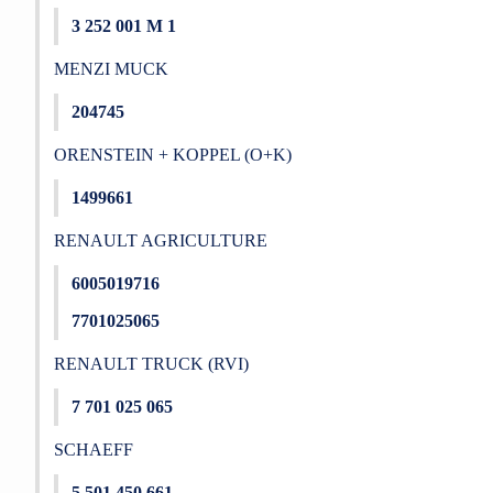
3 252 001 M 1
MENZI MUCK
204745
ORENSTEIN + KOPPEL (O+K)
1499661
RENAULT AGRICULTURE
6005019716
7701025065
RENAULT TRUCK (RVI)
7 701 025 065
SCHAEFF
5.501.450.661