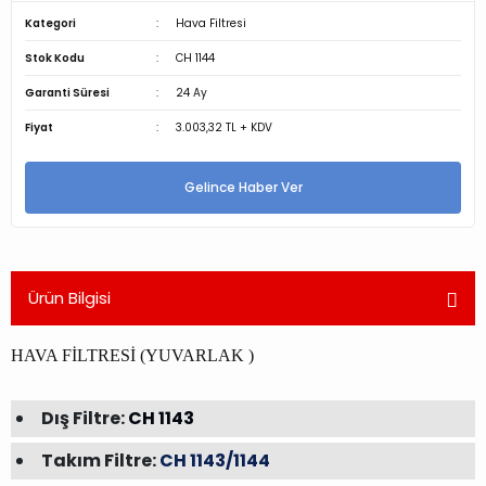
Kategori
Hava Filtresi
Stok Kodu
CH 1144
Garanti Süresi
24 Ay
Fiyat
3.003,32 TL + KDV
Gelince Haber Ver
Ürün Bilgisi
HAVA FİLTRESİ (YUVARLAK )
Dış Filtre:
CH 1143
Takım Filtre:
CH 1143/1144