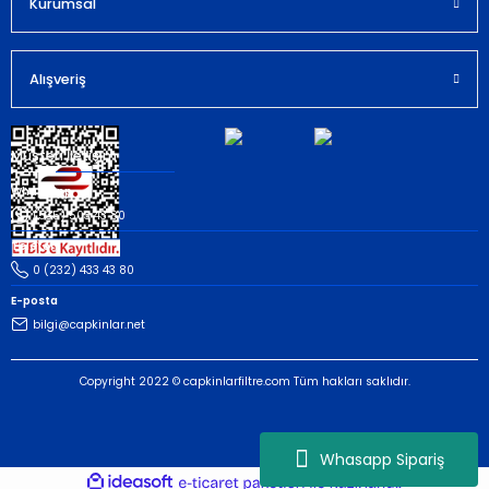
Kurumsal
Gönder
Alışveriş
Müşteri İletişim
Whatsapp
(535) 503 43 80
Telefon
0 (232) 433 43 80
E-posta
bilgi@capkinlar.net
Copyright 2022 © capkinlarfiltre.com Tüm hakları saklıdır.
Whasapp Sipariş
ideasoft
ile
e-