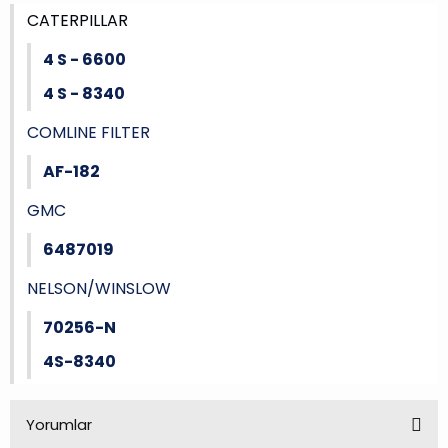
CATERPILLAR
4 S - 6600
4 S - 8340
COMLINE FILTER
AF-182
GMC
6487019
NELSON/WINSLOW
70256-N
4S-8340
Yorumlar