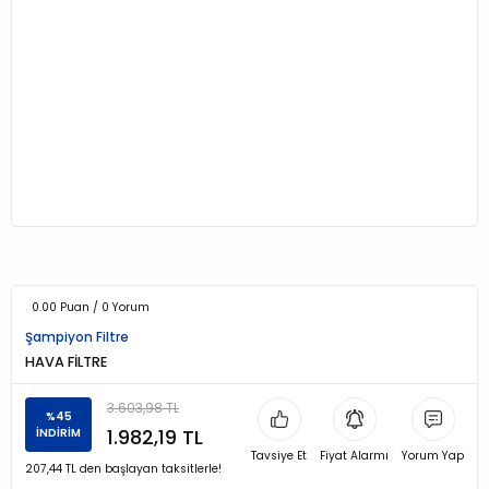
0.00 Puan / 0 Yorum
Şampiyon Filtre
HAVA FİLTRE
3.603,98 TL
%45
1.982,19 TL
İNDİRİM
Tavsiye Et
Fiyat Alarmı
Yorum Yap
207,44 TL den başlayan taksitlerle!