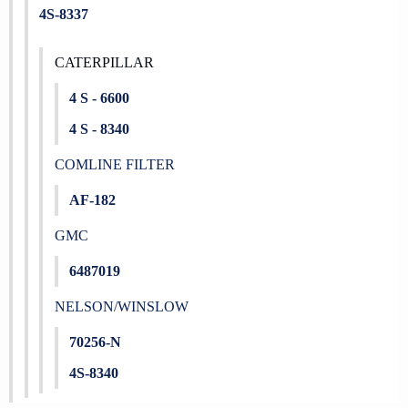
4S-8337
CATERPILLAR
4 S - 6600
4 S - 8340
COMLINE FILTER
AF-182
GMC
6487019
NELSON/WINSLOW
70256-N
4S-8340