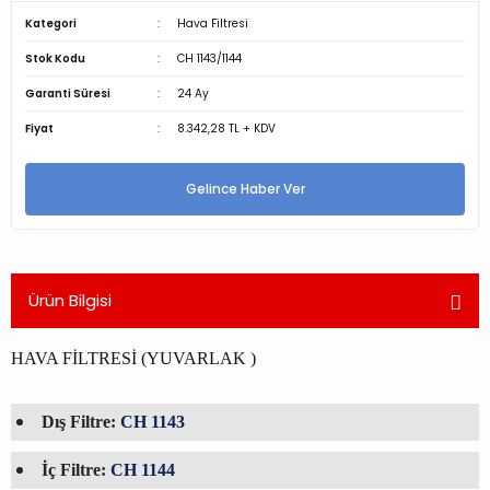
Kategori
Hava Filtresi
Stok Kodu
CH 1143/1144
Garanti Süresi
24 Ay
Fiyat
8.342,28 TL + KDV
Gelince Haber Ver
Ürün Bilgisi
HAVA FİLTRESİ (YUVARLAK )
Dış Filtre:
CH 1143
İç Filtre:
CH 1144