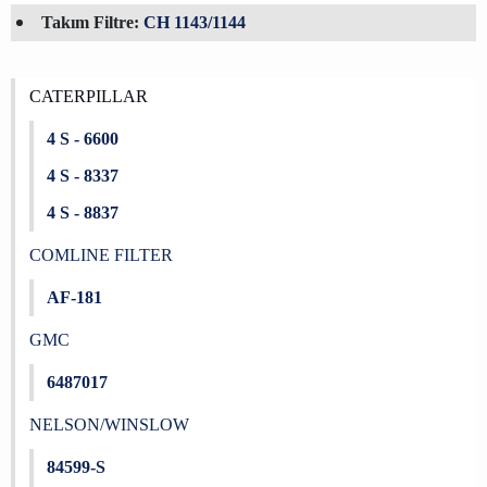
Takım Filtre:
CH 1143/1144
CATERPILLAR
4 S - 6600
4 S - 8337
4 S - 8837
COMLINE FILTER
AF-181
GMC
6487017
NELSON/WINSLOW
84599-S