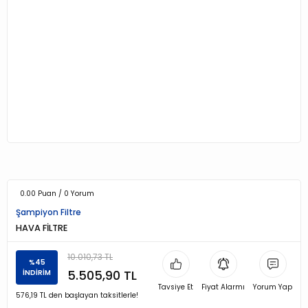
0.00 Puan / 0 Yorum
Şampiyon Filtre
HAVA FİLTRE
10.010,73 TL
%45
5.505,90 TL
İNDİRİM
Tavsiye Et
Fiyat Alarmı
Yorum Yap
576,19 TL den başlayan taksitlerle!