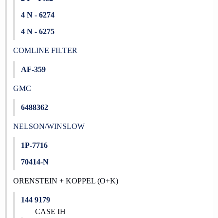
4 N - 6274
4 N - 6275
COMLINE FILTER
AF-359
GMC
6488362
NELSON/WINSLOW
1P-7716
70414-N
ORENSTEIN + KOPPEL (O+K)
14
4 9179
CASE IH