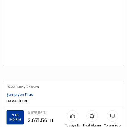
0.00 Puan / 0 Yorum
Şampiyon Filtre
HAVA FİLTRE
6.675,56 TL
%45
3.671,56 TL
İNDİRİM
Tavsiye Et
Fiyat Alarmı
Yorum Yap