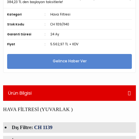
384,23 TL den başlayan taksitlerle!
Kategori
Hava Filtresi
Stok Kodu
CH 1139/1140
Garanti Süresi
24 Ay
Fiyat
5.562,97 TL + KDV
Gelince Haber Ver
Ürün Bilgisi
HAVA FİLTRESİ (YUVARLAK )
Dış Filtre:
CH 1139