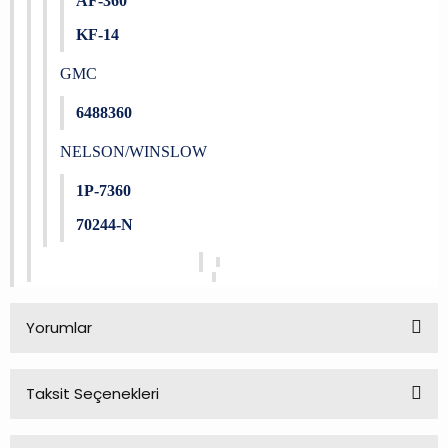
AF-360
KF-14
GMC
6488360
NELSON/WINSLOW
1P-7360
70244-N
Yorumlar
Taksit Seçenekleri
Bu ürüne ilk yorumu siz yapın!