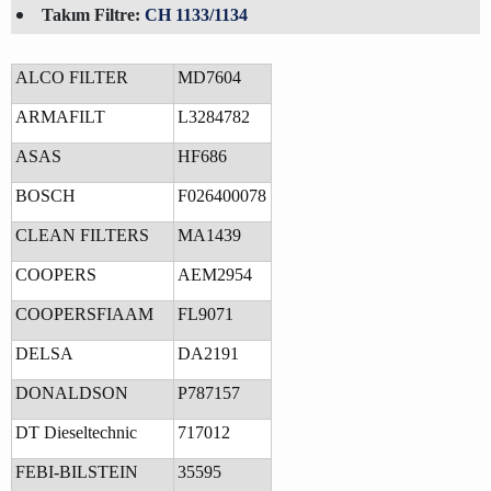
Takım Filtre:
CH 1133/1134
ALCO FILTER
MD7604
ARMAFILT
L3284782
ASAS
HF686
BOSCH
F026400078
CLEAN FILTERS
MA1439
COOPERS
AEM2954
COOPERSFIAAM
FL9071
DELSA
DA2191
DONALDSON
P787157
DT Dieseltechnic
717012
FEBI-BILSTEIN
35595