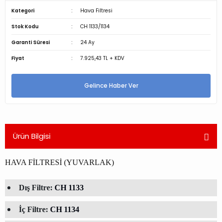
Kategori
Hava Filtresi
Stok Kodu
CH 1133/1134
Garanti Süresi
24 Ay
Fiyat
7.925,43 TL + KDV
Gelince Haber Ver
Ürün Bilgisi
HAVA FİLTRESİ (YUVARLAK)
Dış Filtre:
CH 1133
İç Filtre:
CH 1134