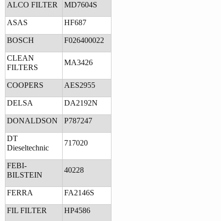
ALCO FILTER
MD7604S
ASAS
HF687
BOSCH
F026400022
CLEAN
MA3426
FILTERS
COOPERS
AES2955
DELSA
DA2192N
DONALDSON
P787247
DT
717020
Dieseltechnic
FEBI-
40228
BILSTEIN
FERRA
FA2146S
FIL FILTER
HP4586