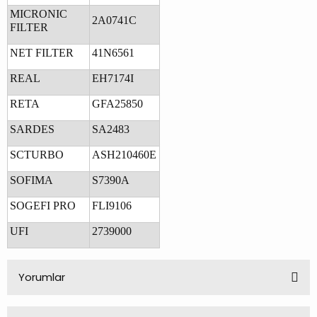
MICRONIC
2A0741C
FILTER
NET FILTER
41N6561
REAL
EH7174I
RETA
GFA25850
SARDES
SA2483
SCTURBO
ASH210460E
SOFIMA
S7390A
SOGEFI PRO
FLI9106
UFI
2739000
Yorumlar