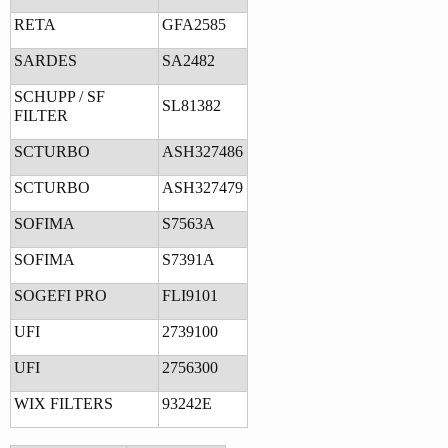
RETA
GFA2585
SARDES
SA2482
SCHUPP / SF
SL81382
FILTER
SCTURBO
ASH327486
SCTURBO
ASH327479
SOFIMA
S7563A
SOFIMA
S7391A
SOGEFI PRO
FLI9101
UFI
2739100
UFI
2756300
WIX FILTERS
93242E