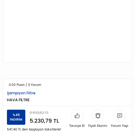
0.00 Puan / 0 Yorum
Şampiyon Filtre
HAVA FİLTRE
9.510,52 TL
%45
5.230,79 TL
İNDİRİM
Tavsiye Et
Fiyat Alarmı
Yorum Yap
547,40 TL den başlayan taksitlerle!