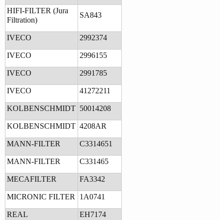
HIFI-FILTER (Jura
SA843
Filtration)
IVECO
2992374
IVECO
2996155
IVECO
2991785
IVECO
41272211
KOLBENSCHMIDT
50014208
KOLBENSCHMIDT
4208AR
MANN-FILTER
C3314651
MANN-FILTER
C331465
MECAFILTER
FA3342
MICRONIC FILTER
1A0741
REAL
EH7174