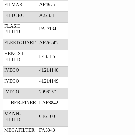
FILMAR
AF4675
FILTORQ
A2233H
FLASH
FAI7134
FILTER
FLEETGUARD
AF26245
HENGST
E433LS
FILTER
IVECO
41214148
IVECO
41214149
IVECO
2996157
LUBER-FINER
LAF8842
MANN-
CF21001
FILTER
MECAFILTER
FA3343