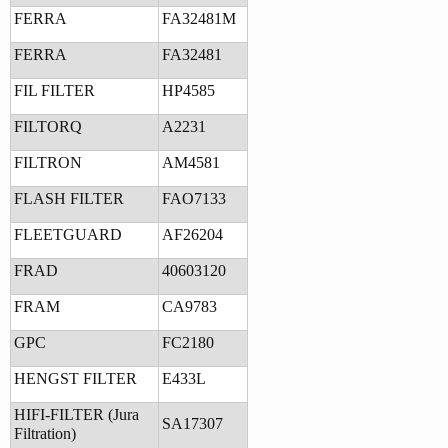
FERRA
FA32481M
FERRA
FA32481
FIL FILTER
HP4585
FILTORQ
A2231
FILTRON
AM4581
FLASH FILTER
FAO7133
FLEETGUARD
AF26204
FRAD
40603120
FRAM
CA9783
GPC
FC2180
HENGST FILTER
E433L
HIFI-FILTER (Jura
SA17307
Filtration)