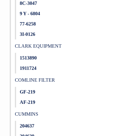
8C-3047
9 Y - 6804
77-6258
3I-0126
CLARK EQUIPMENT
1513890
1911724
COMLINE FILTER
GF-219
AF-219
CUMMINS
204637