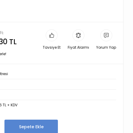
TL
,30 TL
Tavsiye Et
Fiyat Alarmı
Yorum Yap
rle!
tresi
6 TL + KDV
Sepete Ekle