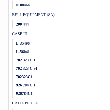
N 08464
BELL EQUIPMENT (SA)
200 444
CASE IH
L-35496
L-56041
702 323 C 1
702 323 C 91
702323C1
926 784 C 1
926784C1
CATERPILLAR