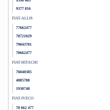
9398 483
9377 816
FIAT-ALLIS
77662477
78721029
79043781
70662477
FIAT-HITACHI
76040385
4085788
1930748
FIAT-IVECO
70 662 477