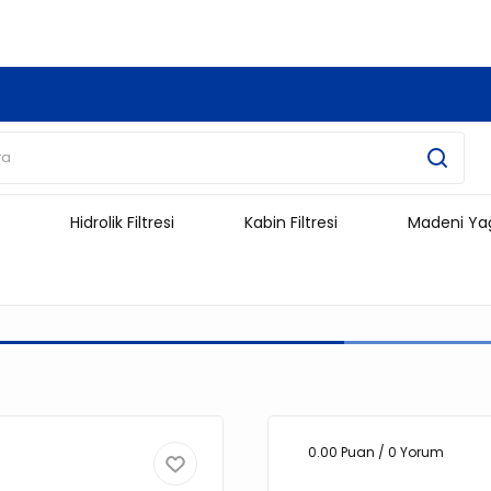
3.500 TL Ve Üzeri Alışverişlerinizde Kargo Ücretsiz !!!!!
Hidrolik Filtresi
Kabin Filtresi
Madeni Ya
0.00 Puan / 0 Yorum