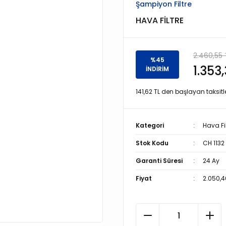
Şampiyon Filtre
HAVA FİLTRE
2.460,55 
%45
1.353
İNDİRİM
141,62 TL den başlayan taksitle
Kategori
Hava Fil
Stok Kodu
CH 1132
Garanti Süresi
24 Ay
Fiyat
2.050,4