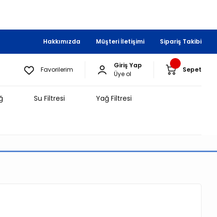
Hakkımızda
Müşteri İletişimi
Sipariş Takibi
Giriş Yap
Favorilerim
Sepet
Üye ol
ğ
Su Filtresi
Yağ Filtresi