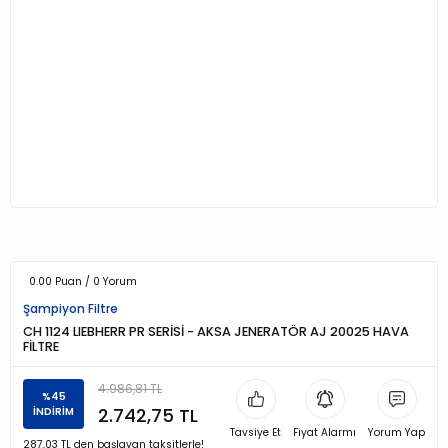
0.00 Puan / 0 Yorum
Şampiyon Filtre
CH 1124 LIEBHERR PR SERİSİ - AKSA JENERATÖR AJ 20025 HAVA
FİLTRE
4.986,81 TL
%45
2.742,75 TL
İNDİRİM
Tavsiye Et
Fiyat Alarmı
Yorum Yap
287,03 TL den başlayan taksitlerle!