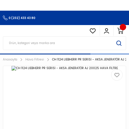
3.500 TL Ve Üzeri Alışverişlerinizde Kargo Ücretsiz !!!!!
0 (232) 433 43 80
Anasayfa
Hava Filtresi
CH 1124 LIEBHERR PR SERİSİ - AKSA JENERATÖR AJ 2