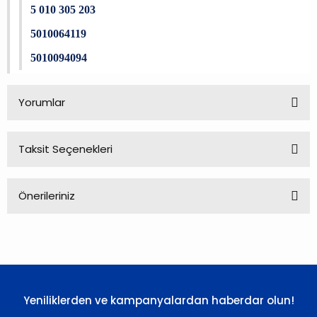
5 010 305 203
5010064119
5010094094
Yorumlar
Taksit Seçenekleri
Bu ürüne ilk yorumu siz yapın!
Önerileriniz
Yorum Yaz
Bu ürünün fiyat bilgisi, resim, ürün açıklamalarında ve diğer
konularda yetersiz gördüğünüz noktaları öneri formunu
kullanarak tarafımıza iletebilirsiniz.
Görüş ve önerileriniz için teşekkür ederiz.
Yeniliklerden ve kampanyalardan haberdar olun!
Ürün resmi kalitesiz, bozuk veya görüntülenemiyor.