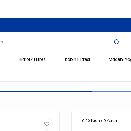
3.500 TL Ve Üzeri Alışverişlerinizde Kargo Ücretsiz !!!!!
Hidrolik Filtresi
Kabin Filtresi
Madeni Ya
0.00 Puan / 0 Yorum