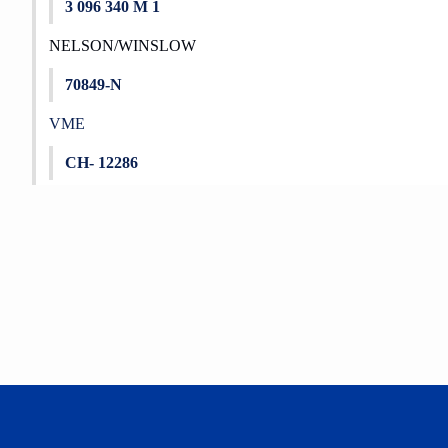
3 096 340 M 1
NELSON/WINSLOW
70849-N
VME
CH- 12286
Bu ürünün fiyat bilgisi, resim, ürün açıklamalarında ve diğer konu
Görüş ve önerileriniz için teşekkür ederiz.
Ürün resmi kalitesiz, bozuk veya görüntülenemiyor.
Ürün açıklamasında eksik bilgiler bulunuyor.
Ürün bilgilerinde hatalar bulunuyor.
Ürün fiyatı diğer sitelerden daha pahalı.
Bu ürüne benzer farklı alternatifler olmalı.