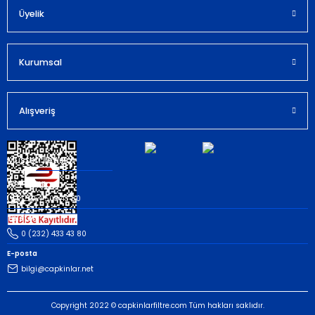
Bu ürüne benzer farklı alternatifler olmalı.
Üyelik
Kurumsal
Gönder
Alışveriş
Müşteri İletişim
Whatsapp
(535) 503 43 80
Telefon
0 (232) 433 43 80
E-posta
bilgi@capkinlar.net
Copyright 2022 © capkinlarfiltre.com Tüm hakları saklıdır.