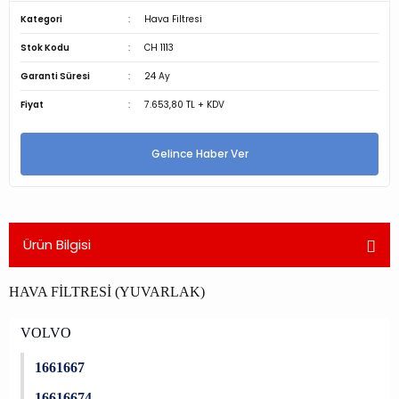
Kategori
Hava Filtresi
Stok Kodu
CH 1113
Garanti Süresi
24 Ay
Fiyat
7.653,80 TL + KDV
Gelince Haber Ver
Ürün Bilgisi
HAVA FİLTRESİ (YUVARLAK)
VOLVO
1661667
16616674