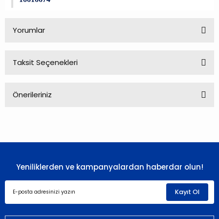
Yorumlar
Taksit Seçenekleri
Bu ürüne ilk yorumu siz yapın!
Önerileriniz
Yorum Yaz
Bu ürünün fiyat bilgisi, resim, ürün açıklamalarında ve diğer
konularda yetersiz gördüğünüz noktaları öneri formunu
kullanarak tarafımıza iletebilirsiniz.
Görüş ve önerileriniz için teşekkür ederiz.
Yeniliklerden ve kampanyalardan haberdar olun!
Ürün resmi kalitesiz, bozuk veya görüntülenemiyor.
Ürün açıklamasında eksik bilgiler bulunuyor.
Kayıt Ol
Ürün bilgilerinde hatalar bulunuyor.
Ürün fiyatı diğer sitelerden daha pahalı.