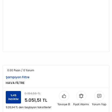
0.00 Puan / 0 Yorum
Şampiyon Filtre
HAVA FİLTRE
9.184,56 TL
%45
5.051,51 TL
İNDİRİM
Tavsiye Et
Fiyat Alarmı
Yorum Yap
528,64 TL den başlayan taksitlerle!