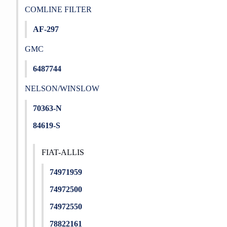
COMLINE FILTER
AF-297
GMC
6487744
NELSON/WINSLOW
70363-N
84619-S
FIAT-ALLIS
74971959
74972500
74972550
78822161