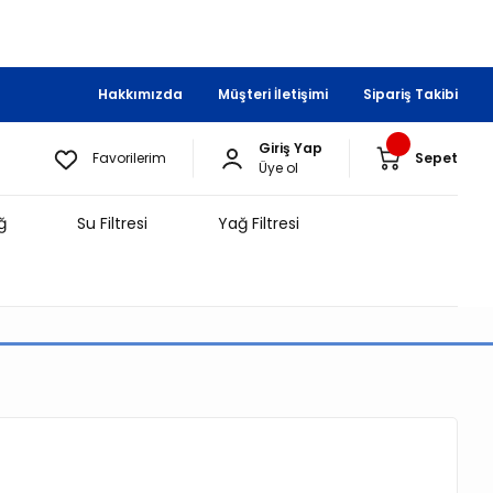
Hakkımızda
Müşteri İletişimi
Sipariş Takibi
Giriş Yap
Favorilerim
Sepet
Üye ol
ğ
Su Filtresi
Yağ Filtresi