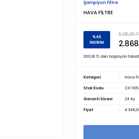
Şampiyon Filtre
HAVA FİLTRE
5.215,30 T
%45
2.868
İNDİRİM
300,18 TL den başlayan taksitl
Kategori
Hava Fil
Stok Kodu
CH 1105
Garanti Süresi
24 Ay
Fiyat
4.346,0