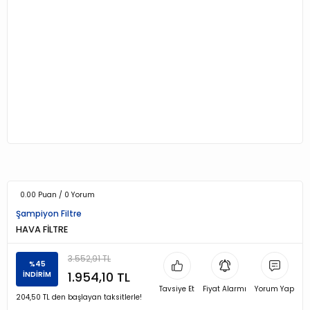
0.00 Puan / 0 Yorum
Şampiyon Filtre
HAVA FİLTRE
3.552,91 TL
%45
1.954,10 TL
İNDİRİM
Tavsiye Et
Fiyat Alarmı
Yorum Yap
204,50 TL den başlayan taksitlerle!