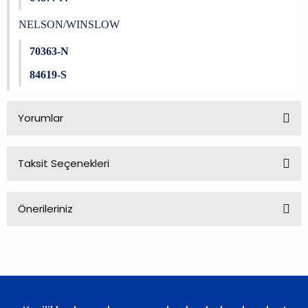
NELSON/WINSLOW
70363-N
84619-S
Yorumlar
Taksit Seçenekleri
Bu ürüne ilk yorumu siz yapın!
Önerileriniz
Yorum Yaz
Bu ürünün fiyat bilgisi, resim, ürün açıklamalarında ve diğer
konularda yetersiz gördüğünüz noktaları öneri formunu
kullanarak tarafımıza iletebilirsiniz.
Görüş ve önerileriniz için teşekkür ederiz.