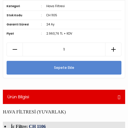
Kategori
Hava Filtresi
Stok Kodu
CH 1105
Garanti Süresi
24 Ay
Fiyat
2.960,76 TL + KDV
Sepete Ekle
Ürün Bilgisi
HAVA FİLTRESİ (YUVARLAK)
İç Filtre:
CH 1106