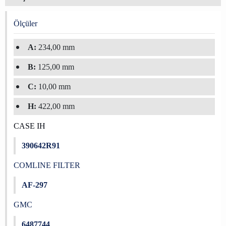
Ölçüler
A:
234,00 mm
B:
125,00 mm
C:
10,00 mm
H:
422,00 mm
CASE IH
390642R91
COMLINE FILTER
AF-297
GMC
6487744