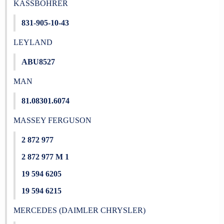
KASSBOHRER
831-905-10-43
LEYLAND
ABU8527
MAN
81.08301.6074
MASSEY FERGUSON
2 872 977
2 872 977 M 1
19 594 6205
19 594 6215
MERCEDES (DAIMLER CHRYSLER)