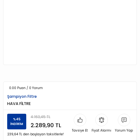
0.00 Puan / 0 Yorum
Şampiyon Filtre
HAVA FİLTRE
4.163,45 TL
%45
2.289,90 TL
İNDİRİM
Tavsiye Et
Fiyat Alarmı
Yorum Yap
239,64 TL den başlayan taksitlerle!