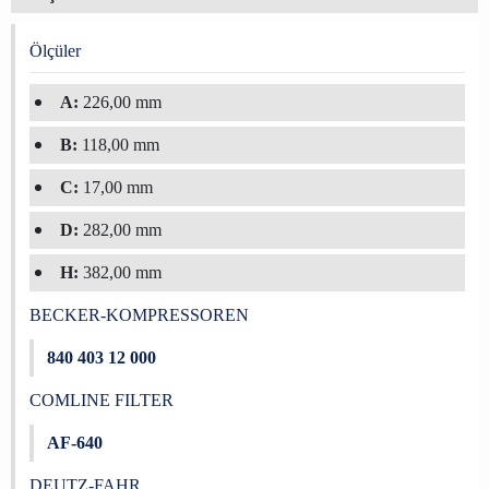
Ölçüler
A:
226,00 mm
B:
118,00 mm
C:
17,00 mm
D:
282,00 mm
H:
382,00 mm
BECKER-KOMPRESSOREN
840 403 12 000
COMLINE FILTER
AF-640
DEUTZ-FAHR