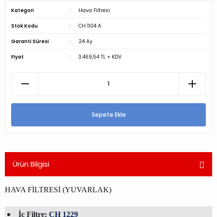
Kategori
Hava Filtresi
Stok Kodu
CH 1104 A
Garanti Süresi
24 Ay
Fiyat
3.469,54 TL + KDV
Sepete Ekle
Ürün Bilgisi
HAVA FİLTRESİ (YUVARLAK)
İç Filtre:
CH 1229