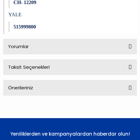
CH- 12209
YALE
515999800
Yorumlar
Taksit Seçenekleri
Bu ürüne ilk yorumu siz yapın!
Önerileriniz
Yorum Yaz
Bu ürünün fiyat bilgisi, resim, ürün açıklamalarında ve diğer
konularda yetersiz gördüğünüz noktaları öneri formunu
kullanarak tarafımıza iletebilirsiniz.
Görüş ve önerileriniz için teşekkür ederiz.
Yeniliklerden ve kampanyalardan haberdar olun!
Ürün resmi kalitesiz, bozuk veya görüntülenemiyor.