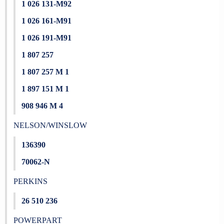
1 026 131-M92
1 026 161-M91
1 026 191-M91
1 807 257
1 807 257 M 1
1 897 151 M 1
908 946 M 4
NELSON/WINSLOW
136390
70062-N
PERKINS
26 510 236
POWERPART