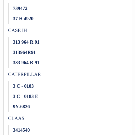
739472
37 H 4920
CASE IH
313 964 R 91
313964R91
383 964 R 91
CATERPILLAR
3 C - 0183
3 C - 0183 E
9Y-6826
CLAAS
3414540