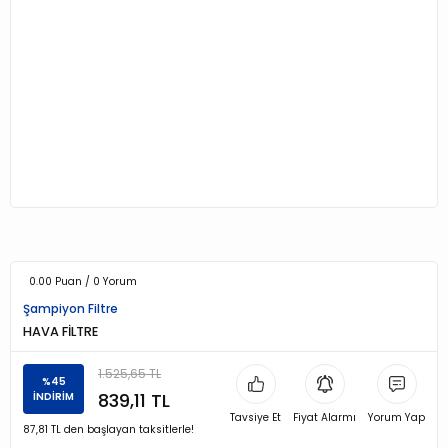
0.00 Puan / 0 Yorum
Şampiyon Filtre
HAVA FİLTRE
1.525,65 TL
%45
839,11 TL
İNDİRİM
Tavsiye Et
Fiyat Alarmı
Yorum Yap
87,81 TL den başlayan taksitlerle!