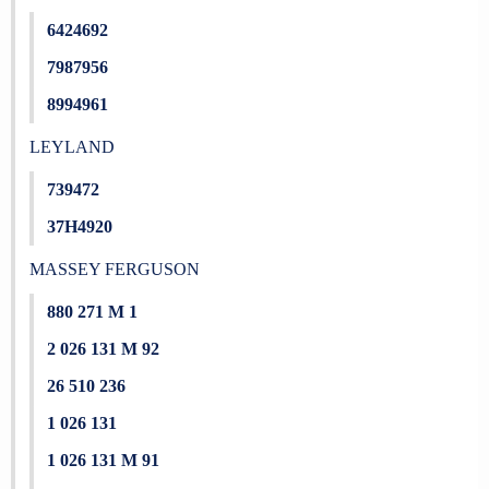
6424692
7987956
8994961
LEYLAND
739472
37H4920
MASSEY FERGUSON
880 271 M 1
2 026 131 M 92
26 510 236
1 026 131
1 026 131 M 91