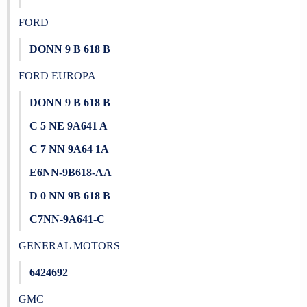
FORD
DONN 9 B 618 B
FORD EUROPA
DONN 9 B 618 B
C 5 NE 9A641 A
C 7 NN 9A64 1A
E6NN-9B618-AA
D 0 NN 9B 618 B
C7NN-9A641-C
GENERAL MOTORS
6424692
GMC