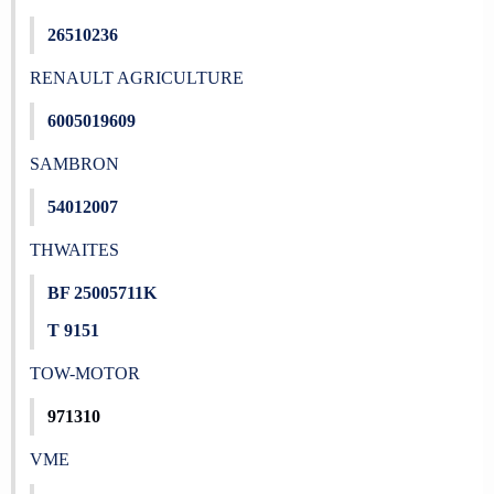
26510236
RENAULT AGRICULTURE
6005019609
SAMBRON
54012007
THWAITES
BF 25005711K
T 9151
TOW-MOTOR
971310
VME