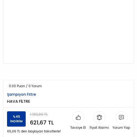
0.00 Puan / 0 Yorum
Şampiyon Filtre
HAVA FİLTRE
1.130,30 TL
%45
621,67 TL
İNDİRİM
Tavsiye Et
Fiyat Alarmı
Yorum Yap
65,06 TL den başlayan taksitlerle!