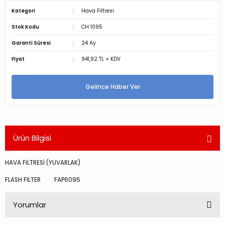
Kategori
Hava Filtresi
Stok Kodu
CH 1095
Garanti Süresi
24 Ay
Fiyat
941,92 TL + KDV
Gelince Haber Ver
Ürün Bilgisi
HAVA FİLTRESİ (YUVARLAK)
FLASH FILTER FAP6095
Yorumlar