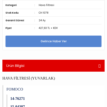
Kategori
Hava Filtresi
Stok Kodu
CH 1078
Garanti Süresi
24 Ay
Fiyat
427,93 TL + KDV
Gelince Haber Ver
Ürün Bilgisi
HAVA FİLTRESİ (YUVARLAK)
FOMOCO
14-76271
15-04387