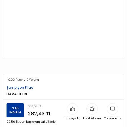
0.00 Puan / 0 Yorum
Şampiyon Filtre
HAVA FİLTRE
513,51 TL
%45
282,43 TL
İNDİRİM
Tavsiye Et
Fiyat Alarmı
Yorum Yap
29,56 TL den başlayan taksitlerle!