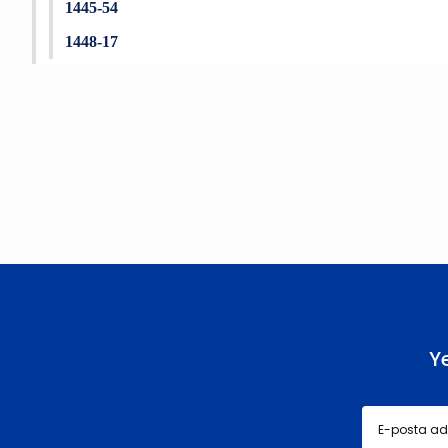
1445-54
1448-17
Bu ürünün fiyat bilgisi, resim, ürün açıklamalarında ve diğer konu
Görüş ve önerileriniz için teşekkür ederiz.
Ürün resmi kalitesiz, bozuk veya görüntülenemiyor.
Ürün açıklamasında eksik bilgiler bulunuyor.
Ürün bilgilerinde hatalar bulunuyor.
Ürün fiyatı diğer sitelerden daha pahalı.
Bu ürüne benzer farklı alternatifler olmalı.
Y