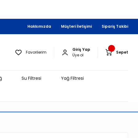
Hakkımızda
Müşteri İletişimi
Sipariş Takibi
Giriş Yap
Favorilerim
Sepet
Üye ol
ğ
Su Filtresi
Yağ Filtresi