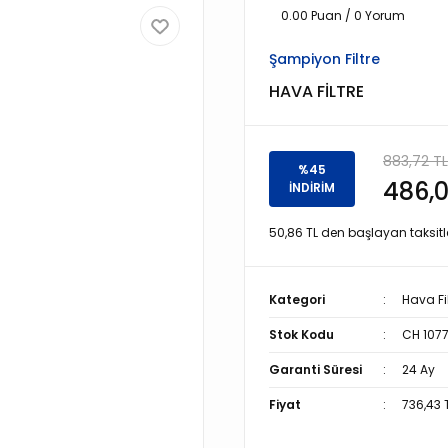
0.00 Puan / 0 Yorum
Şampiyon Filtre
HAVA FİLTRE
883,72 TL
%45
486,0
İNDİRİM
50,86 TL den başlayan taksitle
Kategori
Hava Fil
Stok Kodu
CH 107
Garanti Süresi
24 Ay
Fiyat
736,43 