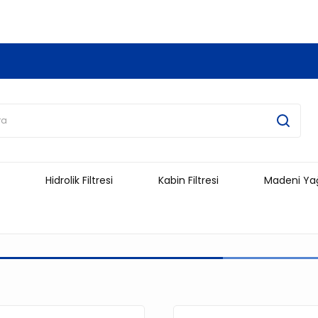
3.500 TL Ve Üzeri Alışverişlerinizde Kargo Ücretsiz !!!!!
Hidrolik Filtresi
Kabin Filtresi
Madeni Ya