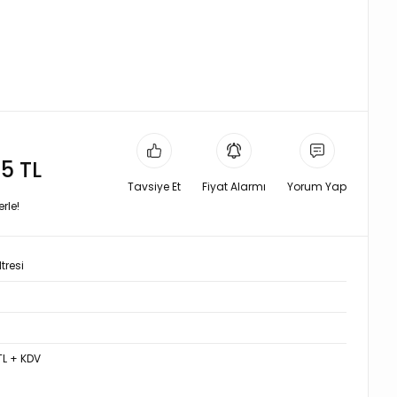
5 TL
Tavsiye Et
Fiyat Alarmı
Yorum Yap
rle!
tresi
7
TL + KDV