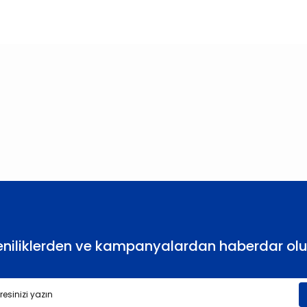
larda yetersiz gördüğünüz noktaları öneri formunu kullanarak tarafımıza
Bu ürüne ilk yorumu siz yapın!
Yorum Yaz
eniliklerden ve kampanyalardan haberdar olu