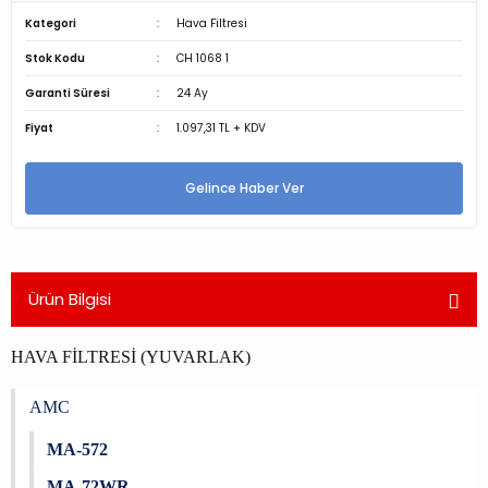
Kategori
Hava Filtresi
Stok Kodu
CH 1068 1
Garanti Süresi
24 Ay
Fiyat
1.097,31 TL + KDV
Gelince Haber Ver
Ürün Bilgisi
HAVA FİLTRESİ (YUVARLAK)
AMC
MA-572
MA-72WR