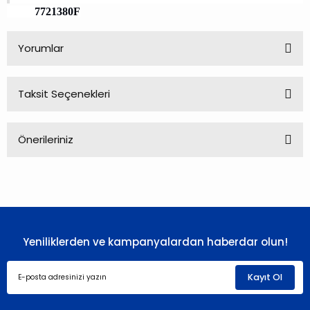
7721380F
Yorumlar
Taksit Seçenekleri
Bu ürüne ilk yorumu siz yapın!
Önerileriniz
Yorum Yaz
Bu ürünün fiyat bilgisi, resim, ürün açıklamalarında ve diğer
konularda yetersiz gördüğünüz noktaları öneri formunu
kullanarak tarafımıza iletebilirsiniz.
Görüş ve önerileriniz için teşekkür ederiz.
Yeniliklerden ve kampanyalardan haberdar olun!
Ürün resmi kalitesiz, bozuk veya görüntülenemiyor.
Ürün açıklamasında eksik bilgiler bulunuyor.
Kayıt Ol
Ürün bilgilerinde hatalar bulunuyor.
Ürün fiyatı diğer sitelerden daha pahalı.