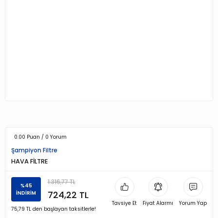
0.00 Puan / 0 Yorum
Şampiyon Filtre
HAVA FİLTRE
1.316,77 TL
%45
724,22 TL
İNDİRİM
Tavsiye Et
Fiyat Alarmı
Yorum Yap
75,79 TL den başlayan taksitlerle!