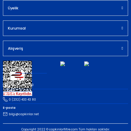
Bu ürüne benzer farklı alternatifler olmalı.
Üyelik
Kurumsal
Gönder
Alışveriş
Müşteri İletişim
Whatsapp
(535) 503 43 80
Telefon
0 (232) 433 43 80
E-posta
bilgi@capkinlar.net
Copyright 2022 © capkinlarfiltre.com Tüm hakları saklıdır.