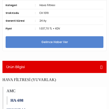
Kategori
Hava Filtresi
Stok Kodu
CH 1019
Garanti Süresi
24 Ay
Fiyat
1.037,70 TL + KDV
Gelince Haber Ver
Ürün Bilgisi
HAVA FİLTRESİ (YUVARLAK)
AMC
HA-698